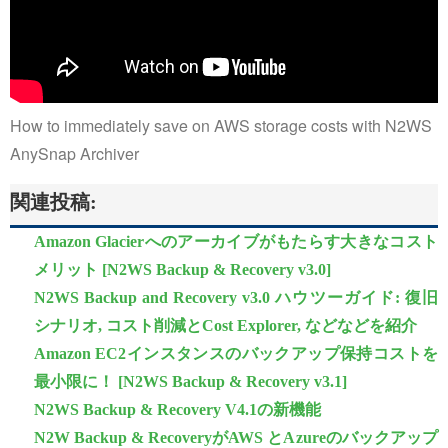
How to immediately save on AWS storage costs with N2WS
AnySnap Archiver
関連投稿:
Amazon Glacierへのアーカイブがもたらす大きなコスト
メリット [N2WS Backup & Recovery v3.0]
N2WS Backup and Recovery v3.0 ハウツーガイド: 復旧
シナリオ, コスト削減とCost Explorer, などなどを紹介
Amazon EC2インスタンスのバックアップ保持コストを
最小限に！ [N2WS Backup & Recovery v3.1]
N2WS Backup & Recovery V4.1の新機能
N2W Backup & RecoveryがAWS とAzureのバックアップ