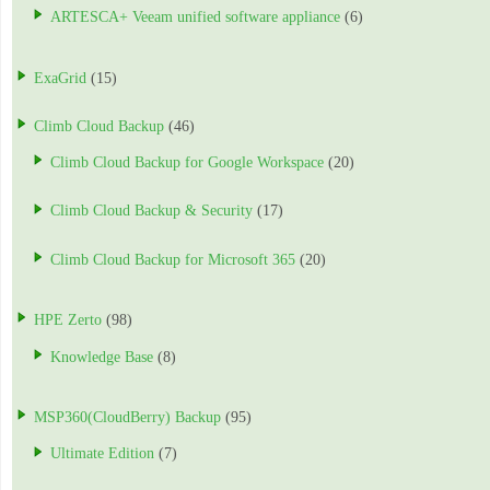
ARTESCA+ Veeam unified software appliance
(6)
ExaGrid
(15)
Climb Cloud Backup
(46)
Climb Cloud Backup for Google Workspace
(20)
Climb Cloud Backup & Security
(17)
Climb Cloud Backup for Microsoft 365
(20)
HPE Zerto
(98)
Knowledge Base
(8)
MSP360(CloudBerry) Backup
(95)
Ultimate Edition
(7)