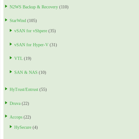
N2WS Backup & Recovery
(110)
StarWind
(105)
vSAN for vShpere
(35)
vSAN for Hyper-V
(31)
VTL
(19)
SAN & NAS
(10)
HyTrust/Entrust
(55)
Druva
(22)
Accops
(22)
HySecure
(4)