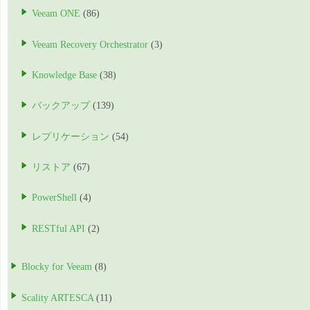
Veeam ONE
(86)
Veeam Recovery Orchestrator
(3)
Knowledge Base
(38)
バックアップ
(139)
レプリケーション
(54)
リストア
(67)
PowerShell
(4)
RESTful API
(2)
Blocky for Veeam
(8)
Scality ARTESCA
(11)