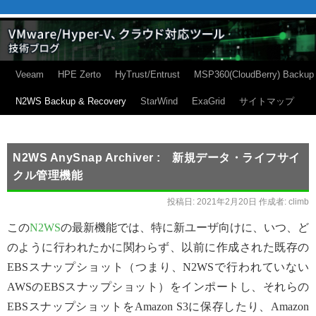
Veeam
HPE Zerto
HyTrust/Entrust
MSP360(CloudBerry) Backup
N2WS Backup & Recovery
StarWind
ExaGrid
サイトマップ
N2WS AnySnap Archiver : 新規データ・ライフサイ
クル管理機能
投稿日:
2021年2月20日
作成者:
climb
この
N2WS
の最新機能では、特に新ユーザ向けに、いつ、ど
のように行われたかに関わらず、以前に作成された既存の
EBSスナップショット（つまり、N2WSで行われていない
AWSのEBSスナップショット）をインポートし、それらの
EBSスナップショットをAmazon S3に保存したり、Amazon