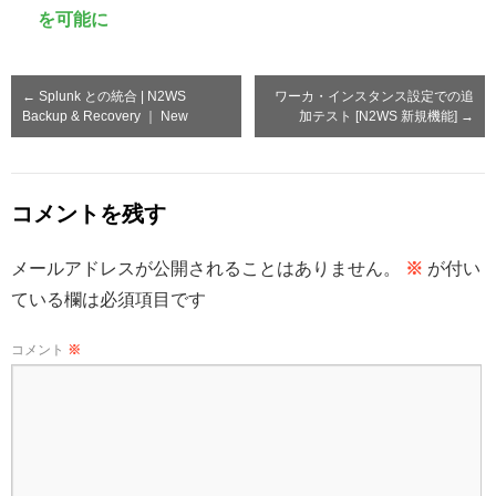
を可能に
←
Splunk との統合 | N2WS
ワーカ・インスタンス設定での追
Backup & Recovery ｜ New
加テスト [N2WS 新規機能]
→
コメントを残す
メールアドレスが公開されることはありません。
※
が付い
ている欄は必須項目です
コメント
※