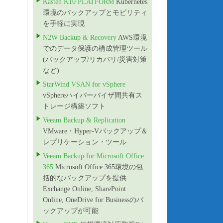
Kasten K10 PLATFORM
Kubernetes
環境のバックアップとモビリティ
を手軽に実現
N2W Backup & Recovery
AWS環境
でのデータ保護の構成管理ツール
(バックアップ/リカバリ/災害対策
など)
StarWind VSAN for vSphere
vSphereハイパーバイザ間共有ス
トレージ構築ソフト
Veeam Backup & Replication
VMware・Hyper-Vバックアップ＆
レプリケーション・ツール
Veeam Backup for Microsoft Office
365
Microsoft Office 365環境の包
括的なバックアップを提供:
Exchange Online, SharePoint
Online, OneDrive for Businessのバ
ックアップが可能