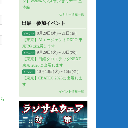
ン】Veeamハンズオンセミナー 基
本編
セミナー情報一覧
出展・参加イベント
8月20日(木)～21日(金)
イベント
【東京】AIエージェントDXPO 東
京'26に出展します
9月29日(火)～30日(水)
イベント
【東京】日経クロステックNEXT
東京 2026に出展します
10月13日(火)～16日(金)
イベント
【東京】CEATEC 2026に出展しま
す
イベント情報一覧
ら