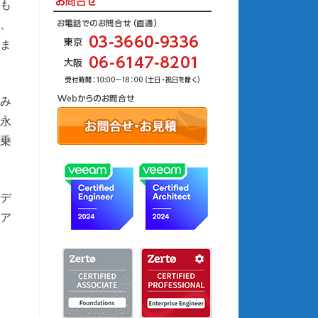
新も
、
しま
組み
は永
に乗
デ
ア