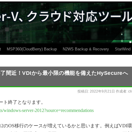
t
MSP360(CloudBerry) Backup
N2WS Backup & Recovery
StarWind
ポート終了間近！VDIから最小限の機能を備えたHySecureへ
】
投稿日:
2022年9月21日
作成者:
cl
0月でサポート終了となります。
oducts/windows-server-2012?source=recommendations
er 2012のOS移行のケースが増えているかと思います。例えばVDI