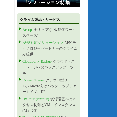
クライム製品・サービス
Accops
セキュアな”仮想化ワーク
スペース”
AWS対応ソリューション
APN テ
クノロジーパートナーのクライム
が提供
CloudBerry Backup
クラウド・ス
トレージへのバックアップ・ツー
ル
Druva Phoenix
クラウド型サー
バ,VMware向けバックアップ、ア
ーカイブ、DR
HyTrust (Entrust)
仮想環境へのア
クセス制御とVM、インスタンス
の暗号化