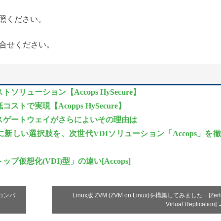
照ください。
合せください。
ューション【Accops HySecure】
で実現【Acopps HySecure】
セスゲートウェイがさらによいその理由は
新しい選択肢を、次世代VDIソリューション「Accops」を
想化(VDI)型」の違い[Accops]
パーコンバ
Linux版 ZVM (ZVM on Linux)を構築してみました [Zert
Virtual Replication]