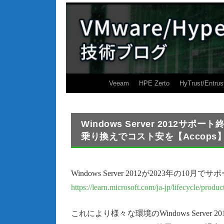
Veeam
HPE Zerto
HyTrust/Entrus
Windows Server 2012サ
乗り換えでコスト安を【Accops
Windows Server 2012が2023年の1
https://learn.microsoft.com/ja-jp/lifecycle/pr
これにより様々な環境のWindows Serv