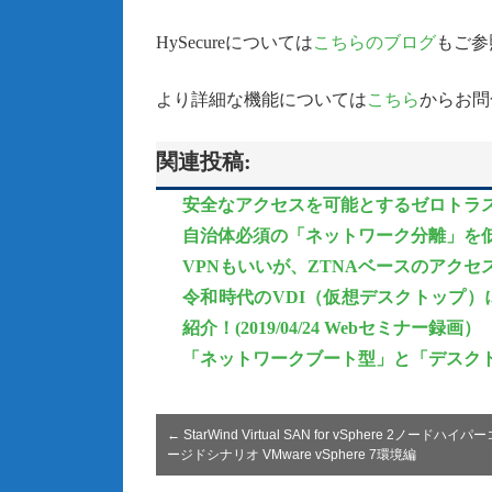
HySecureについては
こちらのブログ
もご参
より詳細な機能については
こちら
からお問
関連投稿:
安全なアクセスを可能とするゼロトラストソリ
自治体必須の「ネットワーク分離」を低コスト
VPNもいいが、ZTNAベースのアク
令和時代のVDI（仮想デスクトップ）に
紹介！(2019/04/24 Webセミナー録画）
「ネットワークブート型」と「デスクトップ仮
←
StarWind Virtual SAN for vSphere 2ノードハイ
ージドシナリオ VMware vSphere 7環境編