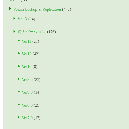
Veeam Backup & Replication
(447)
Ver13
(14)
過去バージョン
(176)
Ver11
(21)
Ver12
(42)
Ver10
(8)
Ver9.5
(23)
Ver9.0
(14)
Ver8.0
(29)
Ver7.0
(13)