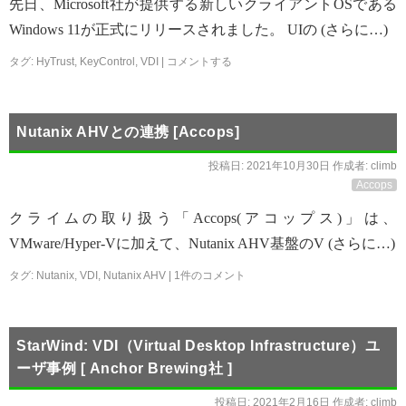
先日、Microsoft社が提供する新しいクライアントOSである
Windows 11が正式にリリースされました。 UIの (さらに…)
タグ:
HyTrust
,
KeyControl
,
VDI
|
コメントする
Nutanix AHVとの連携 [Accops]
投稿日:
2021年10月30日
作成者:
climb
Accops
クライムの取り扱う「Accops(アコップス)」は、
VMware/Hyper-Vに加えて、Nutanix AHV基盤のV (さらに…)
タグ:
Nutanix
,
VDI
,
Nutanix AHV
|
1件のコメント
StarWind: VDI（Virtual Desktop Infrastructure）ユ
ーザ事例 [ Anchor Brewing社 ]
投稿日:
2021年2月16日
作成者:
climb