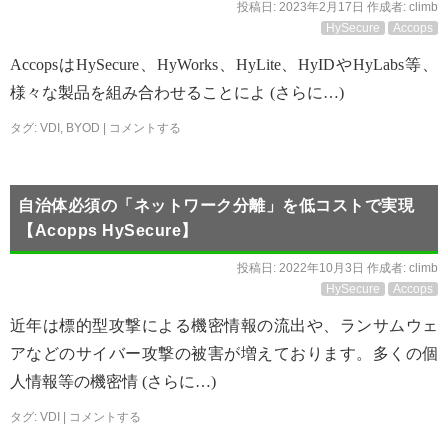
投稿日:
2023年2月17日
作成者:
climb
HySecure
Accops
AccopsはHySecure、HyWorks、HyLite、HyIDやHyLabs等、
様々な製品を組み合わせることによ (さらに…)
タグ:
VDI
,
BYOD
|
コメントする
自治体必須の「ネットワーク分離」を低コストで実現
【Acopps HySecure】
投稿日:
2022年10月3日
作成者:
climb
HySecure
Accops
近年は標的型攻撃による機密情報の流出や、ランサムウェ
アなどのサイバー攻撃の被害が増えております。多くの個
人情報等の機密情 (さらに…)
タグ:
VDI
|
コメントする