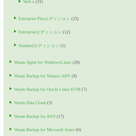
Ver6.x
(31)
Enterprise Plusエディション
(23)
Enterpriseエディション
(12)
Standardエディション
(1)
Veeam Agent for Windows/Linux
(20)
Veeam Backup for Nutanix AHV
(9)
Veeam Backup for Oracle Linux KVM
(7)
Veeam Data Cloud
(3)
Veeam Backup for AWS
(17)
Veeam Backup for Microsoft Azure
(6)