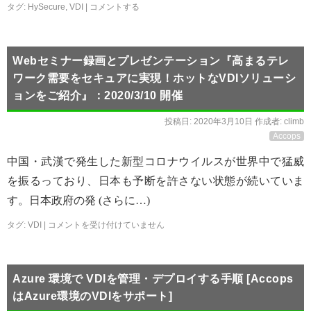
タグ:
HySecure
,
VDI
|
コメントする
Webセミナー録画とプレゼンテーション『高まるテレ
ワーク需要をセキュアに実現！ホットなVDIソリューシ
ョンをご紹介』：2020/3/10 開催
投稿日:
2020年3月10日
作成者:
climb
Accops
中国・武漢で発生した新型コロナウイルスが世界中で猛威
を振るっており、日本も予断を許さない状態が続いていま
す。日本政府の発 (さらに…)
タグ:
VDI
|
コメントを受け付けていません
Azure 環境で VDIを管理・デプロイする手順 [Accops
はAzure環境のVDIをサポート]