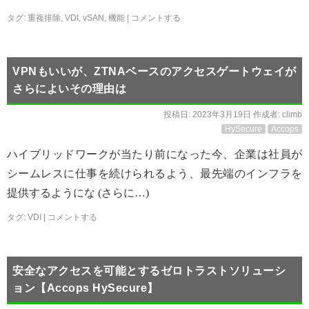
タグ:
重複排除
,
VDI
,
vSAN
,
機能
|
コメントする
VPNもいいが、ZTNAベースのアクセスゲートウェイが
さらによいその理由は
投稿日:
2023年3月19日
作成者:
climb
HySecure
Accops
ハイブリッドワークが当たり前になった今、企業は社員が
シームレスに仕事を続けられるよう、最先端のインフラを
提供するようにな (さらに…)
タグ:
VDI
|
コメントする
安全なアクセスを可能とするゼロトラストソリューシ
ョン【Accops HySecure】