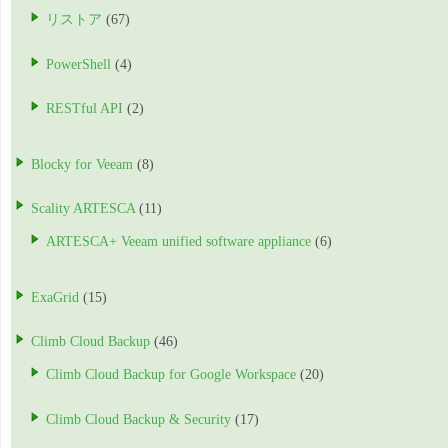
リストア
(67)
PowerShell
(4)
RESTful API
(2)
Blocky for Veeam
(8)
Scality ARTESCA
(11)
ARTESCA+ Veeam unified software appliance
(6)
ExaGrid
(15)
Climb Cloud Backup
(46)
Climb Cloud Backup for Google Workspace
(20)
Climb Cloud Backup & Security
(17)