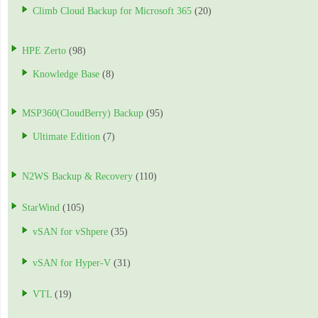
Climb Cloud Backup for Microsoft 365
(20)
HPE Zerto
(98)
Knowledge Base
(8)
MSP360(CloudBerry) Backup
(95)
Ultimate Edition
(7)
N2WS Backup & Recovery
(110)
StarWind
(105)
vSAN for vShpere
(35)
vSAN for Hyper-V
(31)
VTL
(19)