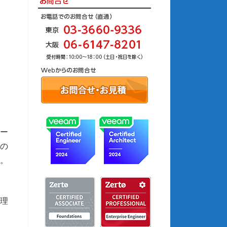
ー
らの
。
理