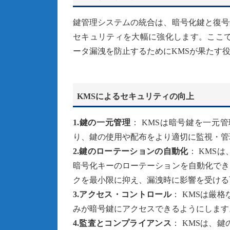
鍵管理システムの統合は、暗号化鍵と復号
セキュリティを大幅に強化します。ここで
ータ漏洩を防止するためにKMSが果たす
KMSによるセキュリティの向上
1.鍵の一元管理
： KMSは暗号鍵を一元
り、鍵の使用や配布をより適切に監視・管
2.鍵のローテーションの自動化
： KMS
暗号化キーのローテーションを自動化でき
クを最小限に抑え、漏洩時に影響を受ける
3.アクセス・コントロール
： KMSは厳
みが暗号鍵にアクセスできるようにします
4.監査とコンプライアンス
： KMSは、