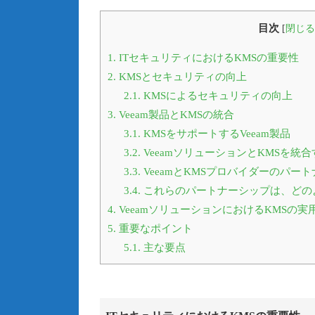
目次
[
閉じる
1.
ITセキュリティにおけるKMSの重要性
2.
KMSとセキュリティの向上
2.1.
KMSによるセキュリティの向上
3.
Veeam製品とKMSの統合
3.1.
KMSをサポートするVeeam製品
3.2.
VeeamソリューションとKMSを統
3.3.
VeeamとKMSプロバイダーのパー
3.4.
これらのパートナーシップは、どのよ
4.
VeeamソリューションにおけるKMSの実
5.
重要なポイント
5.1.
主な要点