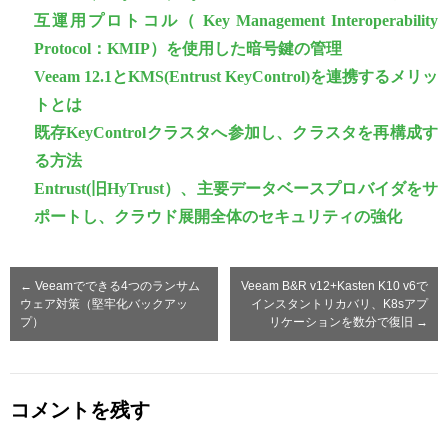
互運用プロトコル（ Key Management Interoperability
Protocol：KMIP）を使用した暗号鍵の管理
Veeam 12.1とKMS(Entrust KeyControl)を連携するメリッ
トとは
既存KeyControlクラスタへ参加し、クラスタを再構成す
る方法
Entrust(旧HyTrust）、主要データベースプロバイダをサ
ポートし、クラウド展開全体のセキュリティの強化
←
Veeamでできる4つのランサム
Veeam B&R v12+Kasten K10 v6で
ウェア対策（堅牢化バックアッ
インスタントリカバリ、K8sアプ
プ）
リケーションを数分で復旧
→
コメントを残す