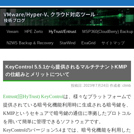
Veeam
HPE Zerto
HyTrust/Entrust
MSP360(CloudBerry) Backup
N2WS Backup & Recovery
StarWind
ExaGrid
サイトマップ
KeyControl 5.5.1から提供されるマルチテナントKMIP
の仕組みとメリットについて
投稿日:
2023年7月24日
作成者:
climb
Entrust(旧HyTrust) KeyControl
は、様々なプラットフォームで
提供されている暗号化機能利用時に生成される暗号鍵を、
KMIPというセキュアで暗号鍵の通信に準拠したプロトコル
を用いて簡単に管理できるソフトウェアです。
KeyControlのバージョン5.4までは、暗号化機能を利用した