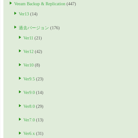
Veeam Backup & Replication
(447)
Ver13
(14)
過去バージョン
(176)
Ver11
(21)
Ver12
(42)
Ver10
(8)
Ver9.5
(23)
Ver9.0
(14)
Ver8.0
(29)
Ver7.0
(13)
Ver6.x
(31)