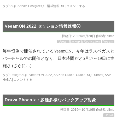
タグ:
SQL Server
,
PostgreSQL
,
構成情報DB
|
コメントする
VeeamON 2022 セッション情報速報⑦
投稿日:
2022年5月20日
作成者:
climb
Veeam Backup & Replication
Veeam
毎年恒例で開催されているVeeamON、今年はラスベガスと
バーチャルでの開催となり、日本時間だと5月17～19日に実
施さ (さらに…)
タグ:
PostgreSQL
,
VeeamON 2022
,
SAP on Oracle
,
Oracle
,
SQL Server
,
SAP
HANA
|
コメントする
Druva Phoenix：多種多様なバックアップ対象
投稿日:
2019年10月10日
作成者:
climb
Druva