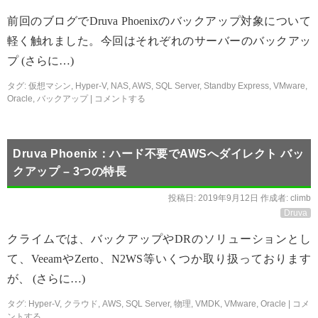
前回のブログでDruva Phoenixのバックアップ対象について
軽く触れました。今回はそれぞれのサーバーのバックアッ
プ (さらに…)
タグ:
仮想マシン
,
Hyper-V
,
NAS
,
AWS
,
SQL Server
,
Standby Express
,
VMware
,
Oracle
,
バックアップ
|
コメントする
Druva Phoenix：ハード不要でAWSへダイレクト バッ
クアップ – 3つの特長
投稿日:
2019年9月12日
作成者:
climb
Druva
クライムでは、バックアップやDRのソリューションとし
て、VeeamやZerto、N2WS等いくつか取り扱っております
が、 (さらに…)
タグ:
Hyper-V
,
クラウド
,
AWS
,
SQL Server
,
物理
,
VMDK
,
VMware
,
Oracle
|
コメ
ントする