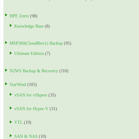
HPE Zerto
(98)
Knowledge Base
(8)
MSP360(CloudBerry) Backup
(95)
Ultimate Edition
(7)
N2WS Backup & Recovery
(110)
StarWind
(105)
vSAN for vShpere
(35)
vSAN for Hyper-V
(31)
VTL
(19)
SAN & NAS
(10)