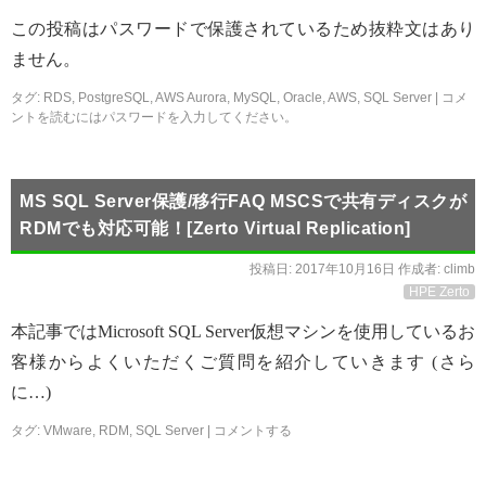
この投稿はパスワードで保護されているため抜粋文はあり
ません。
タグ:
RDS
,
PostgreSQL
,
AWS Aurora
,
MySQL
,
Oracle
,
AWS
,
SQL Server
|
コメ
ントを読むにはパスワードを入力してください。
MS SQL Server保護/移行FAQ MSCSで共有ディスクが
RDMでも対応可能！[Zerto Virtual Replication]
投稿日:
2017年10月16日
作成者:
climb
HPE Zerto
本記事ではMicrosoft SQL Server仮想マシンを使用しているお
客様からよくいただくご質問を紹介していきます (さら
に…)
タグ:
VMware
,
RDM
,
SQL Server
|
コメントする