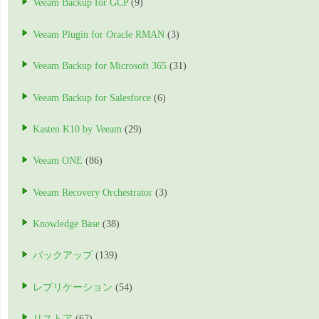
Veeam Backup for GCP
(9)
Veeam Plugin for Oracle RMAN
(3)
Veeam Backup for Microsoft 365
(31)
Veeam Backup for Salesforce
(6)
Kasten K10 by Veeam
(29)
Veeam ONE
(86)
Veeam Recovery Orchestrator
(3)
Knowledge Base
(38)
バックアップ
(139)
レプリケーション
(54)
リストア
(67)