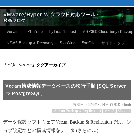
Veeam
HPE Zerto
HyTrust/Entrust
MSP360(CloudBerry) Backup
N2WS Backup & Recovery
StarWind
ExaGrid
サイトマップ
SQL Server
「
」タグアーカイブ
Veeam構成情報データベースの移行手順 [SQL Server
⇒ PostgreSQL]
投稿日:
2024年3月4日
作成者:
climb
Veeam Backup & Replication
Ver12
Veeam
データ保護ソフトウェアVeeam Backup & Replicationでは、ジ
ョブ設定などの構成情報をデータ (さらに…)