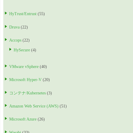
HyTrust/Entrust
(55)
Druva
(22)
Accops
(22)
HySecure
(4)
VMware vSphere
(40)
Microsoft Hyper-V
(20)
コンテナ/Kubernetes
(3)
Amazon Web Service (AWS)
(51)
Microsoft Azure
(26)
Wasabi
(33)