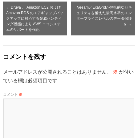
←
Druva 、 Amazon EC2 および
VeeamとExaGridが包括的なセキ
Amazon RDS のエアギャップバッ
ュリティを備えた最高水準のエン
クアップに対応する脅威ハンティ
タープライズレベルのデータ保護
ング機能により AWS エコシステ
を
→
ムのサポートを強化
コメントを残す
メールアドレスが公開されることはありません。
※
が付い
ている欄は必須項目です
コメント
※