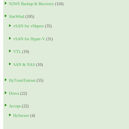
N2WS Backup & Recovery
(110)
StarWind
(105)
vSAN for vShpere
(35)
vSAN for Hyper-V
(31)
VTL
(19)
SAN & NAS
(10)
HyTrust/Entrust
(55)
Druva
(22)
Accops
(22)
HySecure
(4)