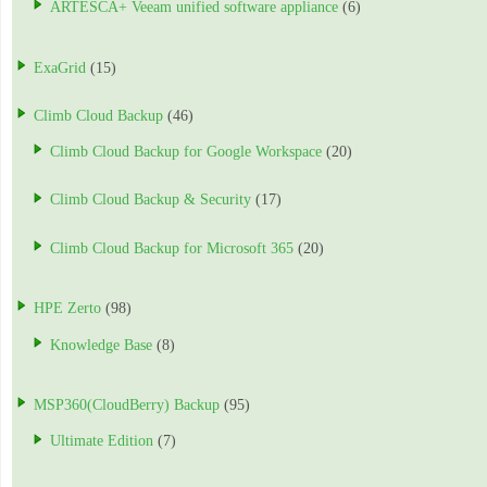
ARTESCA+ Veeam unified software appliance
(6)
ExaGrid
(15)
Climb Cloud Backup
(46)
Climb Cloud Backup for Google Workspace
(20)
Climb Cloud Backup & Security
(17)
Climb Cloud Backup for Microsoft 365
(20)
HPE Zerto
(98)
Knowledge Base
(8)
MSP360(CloudBerry) Backup
(95)
Ultimate Edition
(7)