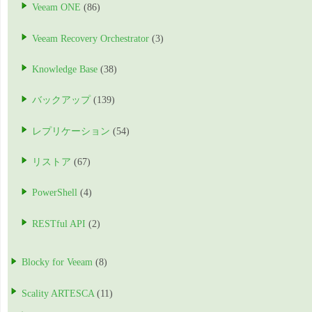
Veeam ONE
(86)
Veeam Recovery Orchestrator
(3)
Knowledge Base
(38)
バックアップ
(139)
レプリケーション
(54)
リストア
(67)
PowerShell
(4)
RESTful API
(2)
Blocky for Veeam
(8)
Scality ARTESCA
(11)