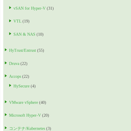
vSAN for Hyper-V
(31)
VTL
(19)
SAN & NAS
(10)
HyTrust/Entrust
(55)
Druva
(22)
Accops
(22)
HySecure
(4)
VMware vSphere
(40)
Microsoft Hyper-V
(20)
コンテナ/Kubernetes
(3)