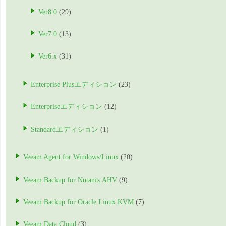
Ver8.0
(29)
Ver7.0
(13)
Ver6.x
(31)
Enterprise Plusエディション
(23)
Enterpriseエディション
(12)
Standardエディション
(1)
Veeam Agent for Windows/Linux
(20)
Veeam Backup for Nutanix AHV
(9)
Veeam Backup for Oracle Linux KVM
(7)
Veeam Data Cloud
(3)