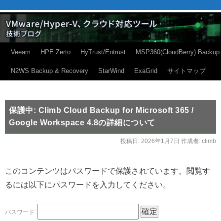
Veeam
HPE Zerto
HyTrust/Entrust
MSP360(CloudBerry) Backup
N2WS Backup & Recovery
StarWind
ExaGrid
サイトマップ
保護中: Climb Cloud Backup for Microsoft 365 /
Google Workspace 4.8の詳細について
投稿日:
2026年1月7日
作成者:
climb
このコンテンツはパスワードで保護されています。閲覧す
るには以下にパスワードを入力してください。
パスワード: