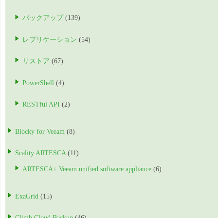
バックアップ
(139)
レプリケーション
(54)
リストア
(67)
PowerShell
(4)
RESTful API
(2)
Blocky for Veeam
(8)
Scality ARTESCA
(11)
ARTESCA+ Veeam unified software appliance
(6)
ExaGrid
(15)
Climb Cloud Backup
(46)