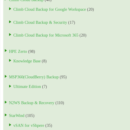
Climb Cloud Backup for Google Workspace
(20)
Climb Cloud Backup & Security
(17)
Climb Cloud Backup for Microsoft 365
(20)
HPE Zerto
(98)
Knowledge Base
(8)
MSP360(CloudBerry) Backup
(95)
Ultimate Edition
(7)
N2WS Backup & Recovery
(110)
StarWind
(105)
vSAN for vShpere
(35)