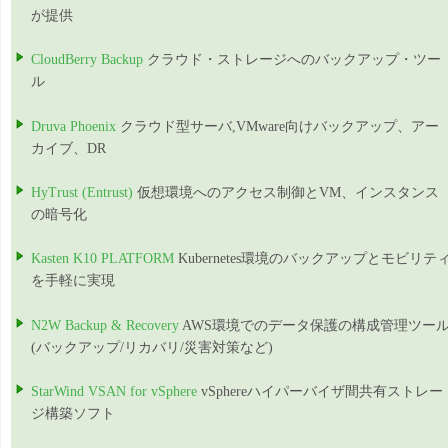
が提供
CloudBerry Backup
クラウド・ストレージへのバックアップ・ツー
ル
Druva Phoenix
クラウド型サーバ,VMware向けバックアップ、アー
カイブ、DR
HyTrust (Entrust)
仮想環境へのアクセス制御とVM、インスタンス
の暗号化
Kasten K10 PLATFORM
Kubernetes環境のバックアップとモビリテ
を手軽に実現
N2W Backup & Recovery
AWS環境でのデータ保護の構成管理ツー
(バックアップ/リカバリ/災害対策など)
StarWind VSAN for vSphere
vSphereハイパーバイザ間共有ストレー
ジ構築ソフト