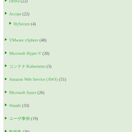
Druva
(22)
Accops
(22)
HySecure
(4)
VMware vSphere
(40)
Microsoft Hyper-V
(20)
コンテナ/Kubernetes
(3)
Amazon Web Service (AWS)
(51)
Microsoft Azure
(26)
Wasabi
(33)
ユーザ事例
(19)
動画集
(26)