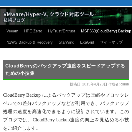
Veeam
HPE Zerto
HyTrust/Entrust
MSP360(CloudBerry) Backup
N2WS Backup & Recovery
StarWind
ExaGrid
サイトマップ
CloudBerryのバックアップ速度をスピードアップする
ための小技集
投稿日:
2015年4月28日
作成者:
climb
CloudBerry Backup によるバックアップは圧縮やブロックレ
ベルでの差分バックアップなどが利用でき、バックアップ
処理の速度を高速化できるように設計されています。この
ブログでは、CloudBerry backup速度の向上を見込める小技
をご紹介します。