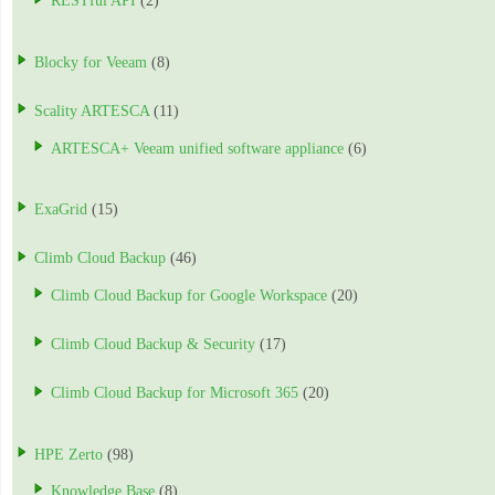
RESTful API
(2)
Blocky for Veeam
(8)
Scality ARTESCA
(11)
ARTESCA+ Veeam unified software appliance
(6)
ExaGrid
(15)
Climb Cloud Backup
(46)
Climb Cloud Backup for Google Workspace
(20)
Climb Cloud Backup & Security
(17)
Climb Cloud Backup for Microsoft 365
(20)
HPE Zerto
(98)
Knowledge Base
(8)