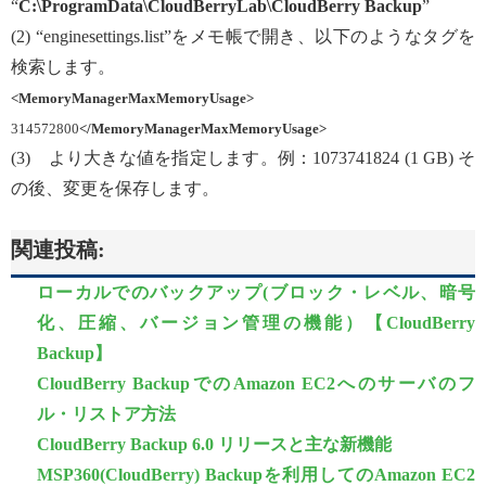
“
C:\ProgramData\CloudBerryLab\CloudBerry Backup
”
(2) “enginesettings.list”をメモ帳で開き、以下のようなタグを
検索します。
<MemoryManagerMaxMemoryUsage>
314572800
</MemoryManagerMaxMem
oryUsage>
(3) より大きな値を指定します。例：1073741824 (1 GB) そ
の後、変更を保存します。
関連投稿:
ローカルでのバックアップ(ブロック・レベル、暗号
化、圧縮、バージョン管理の機能）【CloudBerry
Backup】
CloudBerry BackupでのAmazon EC2へのサーバのフ
ル・リストア方法
CloudBerry Backup 6.0 リリースと主な新機能
MSP360(CloudBerry) Backupを利用してのAmazon EC2