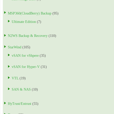
MSP360(CloudBerry) Backup
(95)
Ultimate Edition
(7)
N2WS Backup & Recovery
(110)
StarWind
(105)
vSAN for vShpere
(35)
vSAN for Hyper-V
(31)
VTL
(19)
SAN & NAS
(10)
HyTrust/Entrust
(55)