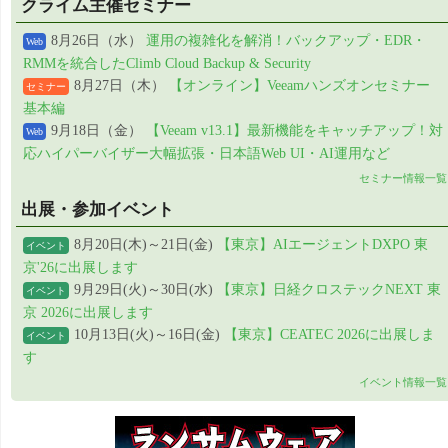
クライム主催セミナー
8月26日（水）
運用の複雑化を解消！バックアップ・EDR・
Web
RMMを統合したClimb Cloud Backup & Security
8月27日（木）
【オンライン】Veeamハンズオンセミナー
セミナー
基本編
9月18日（金）
【Veeam v13.1】最新機能をキャッチアップ！対
Web
応ハイパーバイザー大幅拡張・日本語Web UI・AI運用など
セミナー情報一覧
出展・参加イベント
8月20日(木)～21日(金)
【東京】AIエージェントDXPO 東
イベント
京'26に出展します
9月29日(火)～30日(水)
【東京】日経クロステックNEXT 東
イベント
京 2026に出展します
10月13日(火)～16日(金)
【東京】CEATEC 2026に出展しま
イベント
す
イベント情報一覧