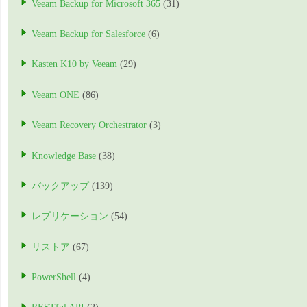
Veeam Backup for Microsoft 365
(31)
Veeam Backup for Salesforce
(6)
Kasten K10 by Veeam
(29)
Veeam ONE
(86)
Veeam Recovery Orchestrator
(3)
Knowledge Base
(38)
バックアップ
(139)
レプリケーション
(54)
リストア
(67)
PowerShell
(4)