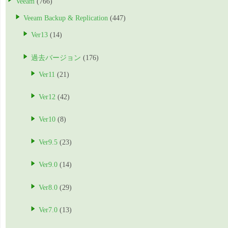
Veeam
(766)
Veeam Backup & Replication
(447)
Ver13
(14)
過去バージョン
(176)
Ver11
(21)
Ver12
(42)
Ver10
(8)
Ver9.5
(23)
Ver9.0
(14)
Ver8.0
(29)
Ver7.0
(13)