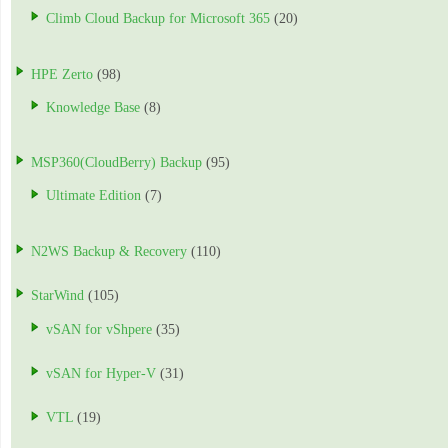
Climb Cloud Backup for Microsoft 365
(20)
HPE Zerto
(98)
Knowledge Base
(8)
MSP360(CloudBerry) Backup
(95)
Ultimate Edition
(7)
N2WS Backup & Recovery
(110)
StarWind
(105)
vSAN for vShpere
(35)
vSAN for Hyper-V
(31)
VTL
(19)