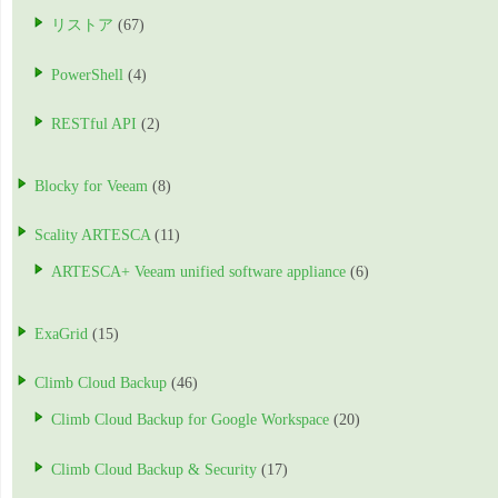
リストア
(67)
PowerShell
(4)
RESTful API
(2)
Blocky for Veeam
(8)
Scality ARTESCA
(11)
ARTESCA+ Veeam unified software appliance
(6)
ExaGrid
(15)
Climb Cloud Backup
(46)
Climb Cloud Backup for Google Workspace
(20)
Climb Cloud Backup & Security
(17)