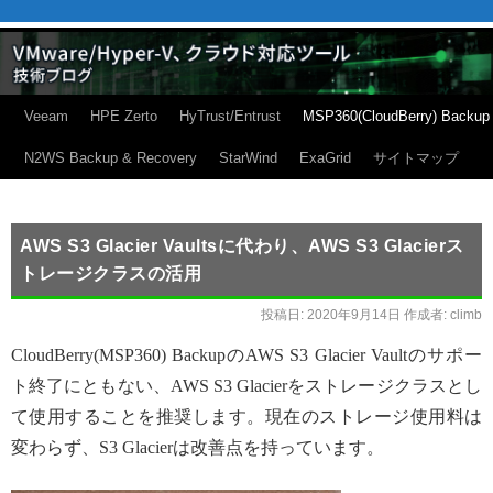
Veeam
HPE Zerto
HyTrust/Entrust
MSP360(CloudBerry) Backup
N2WS Backup & Recovery
StarWind
ExaGrid
サイトマップ
AWS S3 Glacier Vaultsに代わり、AWS S3 Glacierス
トレージクラスの活用
投稿日:
2020年9月14日
作成者:
climb
CloudBerry(MSP360) BackupのAWS S3 Glacier Vaultのサポー
ト終了にともない、AWS S3 Glacierをストレージクラスとし
て使用することを推奨します。現在のストレージ使用料は
変わらず、S3 Glacierは改善点を持っています。