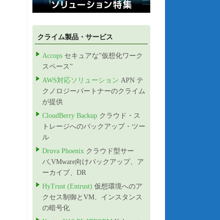
クライム製品・サービス
Accops
セキュアな”仮想化ワーク
スペース”
AWS対応ソリューション
APN テ
クノロジーパートナーのクライム
が提供
CloudBerry Backup
クラウド・ス
トレージへのバックアップ・ツー
ル
Druva Phoenix
クラウド型サー
バ,VMware向けバックアップ、ア
ーカイブ、DR
HyTrust (Entrust)
仮想環境へのア
クセス制御とVM、インスタンス
の暗号化