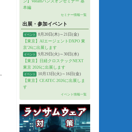
ン】Veeamハンズオンセミナー 基
本編
セミナー情報一覧
出展・参加イベント
8月20日(木)～21日(金)
イベント
【東京】AIエージェントDXPO 東
京'26に出展します
9月29日(火)～30日(水)
イベント
【東京】日経クロステックNEXT
東京 2026に出展します
ん。
10月13日(火)～16日(金)
イベント
【東京】CEATEC 2026に出展しま
。
す
イベント情報一覧