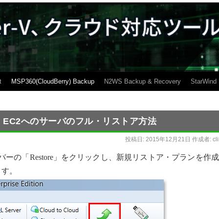
t
MSP360(CloudBerry) Backup
N2WS Backup & Recovery
StarWind
mazon EC2へのサーバのフル・リストア方法
投稿日:
2015年12月21日
作成者:
cl
ーの「Restore」をクリックし、新規リストア・プランを作
ります。