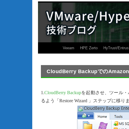
Veeam
HPE Zerto
HyTrust/Entrus
CloudBerry BackupでのA
1.
CloudBerry Backup
を起動させ、ツール・バ
るよう「Restore Wizard 」ステップに移