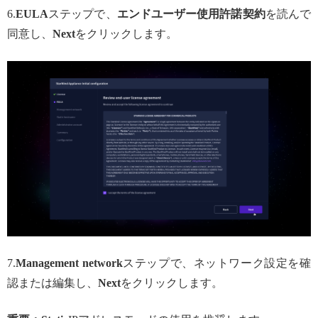
6.
EULA
ステップで、
エンドユーザー使用許諾契約
を読んで
同意し、
Next
をクリックします。
7.
Management network
ステップで、ネットワーク設定を確
認または編集し、
Next
をクリックします。