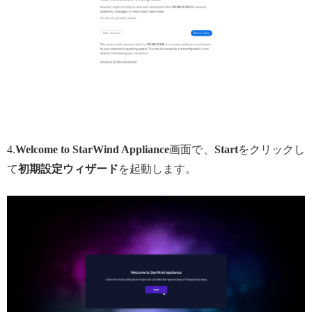
4.
Welcome to StarWind Appliance
画面で、
Start
をクリックし
て
初期設定ウィザード
を起動します。