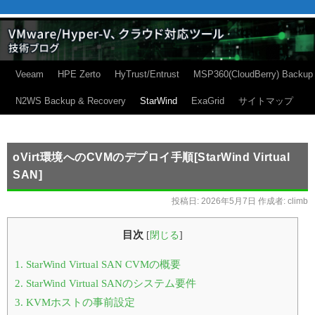
Veeam
HPE Zerto
HyTrust/Entrust
MSP360(CloudBerry) Backup
N2WS Backup & Recovery
StarWind
ExaGrid
サイトマップ
oVirt環境へのCVMのデプロイ手順[StarWind Virtual
SAN]
投稿日:
2026年5月7日
作成者:
climb
目次
[
閉じる
]
1.
StarWind Virtual SAN CVMの概要
2.
StarWind Virtual SANのシステム要件
3.
KVMホストの事前設定