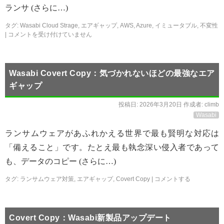
ランサ (さらに…)
タグ:
Wasabi Cloud Strage
,
エアギャップ
,
AWS
,
Azure
,
イミュータブル
,
不変性
|
コメントを受け付けていません
Wasabi Covert Copy：気づかれないほどの最強なエア
ギャップ
投稿日:
2026年3月20日
作成者:
climb
Wasabi
ランサムウェアがあふれかえる世界で最も賢明な対応は
「備えること」です。たとえ最も執念深い侵入者であって
も、データのコピー (さらに…)
タグ:
ランサムウェア対策
,
エアギャップ
,
Covert Copy
|
コメントする
Covert Copy：Wasabi新製品アップデート