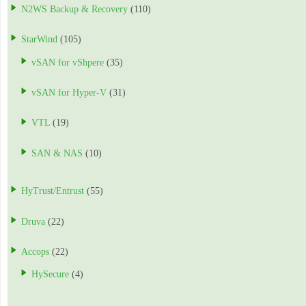
N2WS Backup & Recovery
(110)
StarWind
(105)
vSAN for vShpere
(35)
vSAN for Hyper-V
(31)
VTL
(19)
SAN & NAS
(10)
HyTrust/Entrust
(55)
Druva
(22)
Accops
(22)
HySecure
(4)