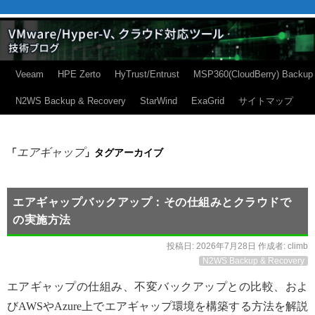
Veeam
HPE Zerto
HyTrust/Entrust
MSP360(CloudBerry) Backup
N2WS Backup & Recovery
StarWind
ExaGrid
サイトマップ
エアギャップ
「
」タグアーカイブ
エアギャップバックアップ：その仕組みとクラウドで
の実施方法
投稿日:
2026年7月28日
作成者:
climb
N2WS Backup & Recovery
エアギャップの仕組み、不変バックアップとの比較、およ
びAWSやAzure上でエアギャップ環境を構築する方法を解説