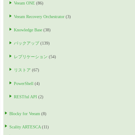
Veeam ONE
(86)
Veeam Recovery Orchestrator
(3)
Knowledge Base
(38)
バックアップ
(139)
レプリケーション
(54)
リストア
(67)
PowerShell
(4)
RESTful API
(2)
Blocky for Veeam
(8)
Scality ARTESCA
(11)