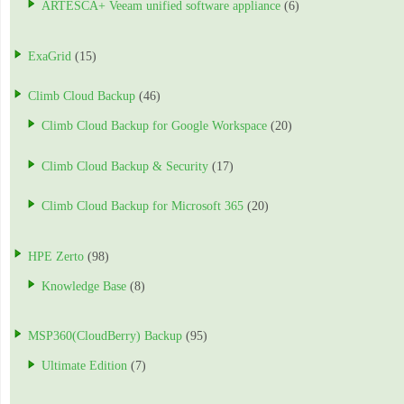
ARTESCA+ Veeam unified software appliance
(6)
ExaGrid
(15)
Climb Cloud Backup
(46)
Climb Cloud Backup for Google Workspace
(20)
Climb Cloud Backup & Security
(17)
Climb Cloud Backup for Microsoft 365
(20)
HPE Zerto
(98)
Knowledge Base
(8)
MSP360(CloudBerry) Backup
(95)
Ultimate Edition
(7)