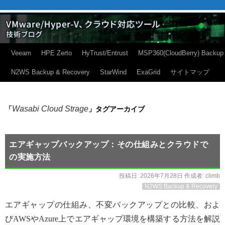
Veeam
HPE Zerto
HyTrust/Entrust
MSP360(CloudBerry) Backup
N2WS Backup & Recovery
StarWind
ExaGrid
サイトマップ
Wasabi Cloud Strage
「
」タグアーカイブ
エアギャップバックアップ：その仕組みとクラウドで
の実施方法
投稿日:
2026年7月28日
作成者:
climb
N2WS Backup & Recovery
エアギャップの仕組み、不変バックアップとの比較、およ
びAWSやAzure上でエアギャップ環境を構築する方法を解説