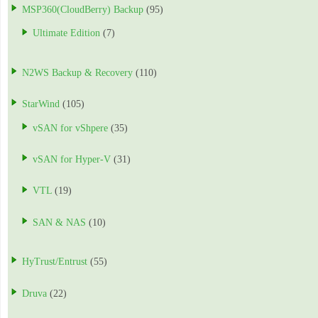
MSP360(CloudBerry) Backup
(95)
Ultimate Edition
(7)
N2WS Backup & Recovery
(110)
StarWind
(105)
vSAN for vShpere
(35)
vSAN for Hyper-V
(31)
VTL
(19)
SAN & NAS
(10)
HyTrust/Entrust
(55)
Druva
(22)