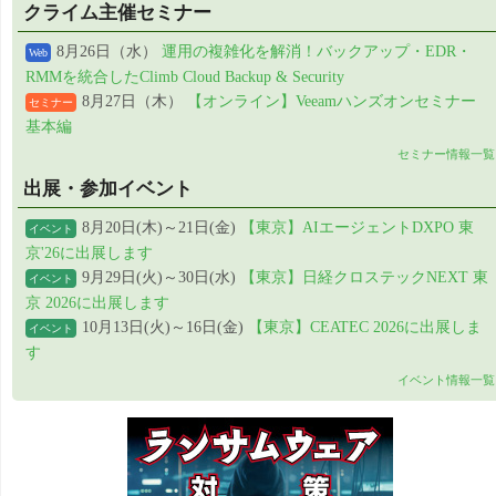
クライム主催セミナー
8月26日（水）
運用の複雑化を解消！バックアップ・EDR・
Web
RMMを統合したClimb Cloud Backup & Security
8月27日（木）
【オンライン】Veeamハンズオンセミナー
セミナー
基本編
セミナー情報一覧
出展・参加イベント
8月20日(木)～21日(金)
【東京】AIエージェントDXPO 東
イベント
京'26に出展します
9月29日(火)～30日(水)
【東京】日経クロステックNEXT 東
イベント
京 2026に出展します
10月13日(火)～16日(金)
【東京】CEATEC 2026に出展しま
イベント
す
イベント情報一覧