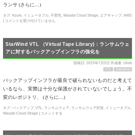
ランサ (さらに…)
タグ:
Azure
,
イミュータブル
,
不変性
,
Wasabi Cloud Strage
,
エアギャップ
,
AWS
|
コメントを受け付けていません
StarWind VTL （Virtual Tape Library)：ランサムウェ
アに対するバックアップインフラの強化を
投稿日:
2025年7月5日
作成者:
climb
VTL
StarWind
バックアップインフラが最良で破られないものだと考えて
いるなら、実際は十分な保護がされていないでしょう。不
変のレポジトリ、 (さらに…)
タグ:
バックアップ
,
VTL
,
ランサムウェア
,
ランサムウェア対策
,
イミュータブル
,
Wasabi Cloud Strage
|
コメントする