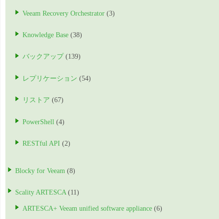
Veeam Recovery Orchestrator
(3)
Knowledge Base
(38)
バックアップ
(139)
レプリケーション
(54)
リストア
(67)
PowerShell
(4)
RESTful API
(2)
Blocky for Veeam
(8)
Scality ARTESCA
(11)
ARTESCA+ Veeam unified software appliance
(6)