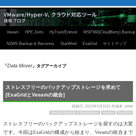
Veeam
HPE Zerto
HyTrust/Entrust
MSP360(CloudBerry) Backup
N2WS Backup & Recovery
StarWind
ExaGrid
サイトマップ
Data Mover
「
」タグアーカイブ
ストレスフリーのバックアップストレージを求めて
[ExaGridとVeeamの統合]
投稿日:
2023年5月16日
作成者:
climb
Veeam Backup & Replication
Veeam
ExaGrid
ストレスフリーのバックアップストレージを探すのは大変
です。今回はExaGridの構成から始まり、Veeamの統合まで