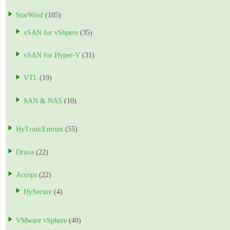
StarWind
(105)
vSAN for vShpere
(35)
vSAN for Hyper-V
(31)
VTL
(19)
SAN & NAS
(10)
HyTrust/Entrust
(55)
Druva
(22)
Accops
(22)
HySecure
(4)
VMware vSphere
(40)