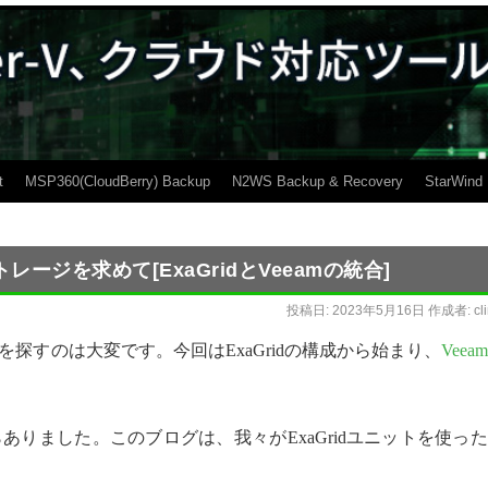
t
MSP360(CloudBerry) Backup
N2WS Backup & Recovery
StarWind
ジを求めて[ExaGridとVeeamの統合]
投稿日:
2023年5月16日
作成者:
cl
探すのは大変です。今回はExaGridの構成から始まり、
Veeam
ありました。このブログは、我々がExaGridユニットを使っ