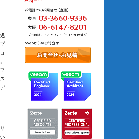
、処
ップ
ョ
。
ムフ
ス
デ
サ
い