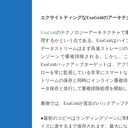
エクサイトティングなExaGridのアーキテ
ExaGrid
のテクノロジーアーキテクチャで重
理するかという点である。ExaGridは
データストリームはまず高速ストレージの
ンゾーンで重複排除される。しかし、
ExaGridバックアップターゲットは、
ローを常に監視している非常にスマートな
トリームの保存と同時にインライン重複排
ータ保存と並行して重複排除処理を開始し
裏側では、ExaGridが直近のバックアッ
●最初のコピーはランディングゾーンに常
イズに達するまで保存されます。最大にな