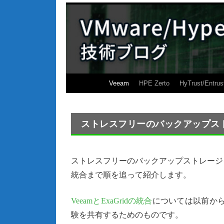
Veeam
HPE Zerto
HyTrust/Entrus
ストレスフリーのバックアップストレー
ストレスフリーのバックアップストレージを
統合まで順を追って紹介します。
VeeamとExaGridの統合
については以前から
験を共有するためのものです。