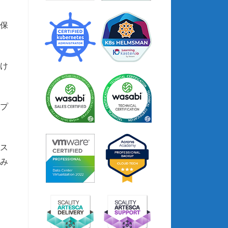
タ保
だけ
アプ
のス
み