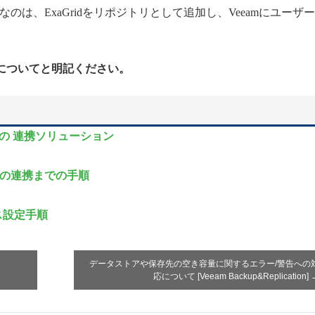
必要なのは、ExaGridをリポジトリとして追加し、Veeamにユーザ
dについてと明記ください。
aGrid の 連携ソリューション
mとの連携までの手順
イス設定手順
データストアや保存先の空き容量に関するエラー/警告への
応について [Veeam Backup&Replication]