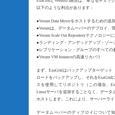
ExaGridとVeeamの統合は、単なる
以下のような利点があります：
●Veeam Data Moverをホストするた
●Veeamは、データムーバーのデプロイ
●Veeam Scale Out Repositoryテクノロジ
●ランディング・アンデッドアップ・ゾー
●レプリケーション・グループのすべての
●Veeam VM Instanceの高速リカバリ
まず、ExaGridはバックアップターゲット
ロードをバックアップし、それをExaGri
スを使用してリポジトリ（この場合、ExaG
Linuxサーバを追加することなく、データ
ホストします。これにより、サーバーライ
データムーバーのディプロイについて