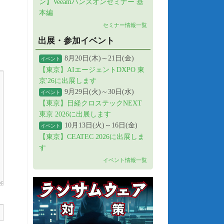
ン】Veeamハンズオンセミナー 基
本編
セミナー情報一覧
出展・参加イベント
8月20日(木)～21日(金)
イベント
【東京】AIエージェントDXPO 東
京'26に出展します
9月29日(火)～30日(水)
イベント
【東京】日経クロステックNEXT
東京 2026に出展します
10月13日(火)～16日(金)
イベント
【東京】CEATEC 2026に出展しま
す
イベント情報一覧