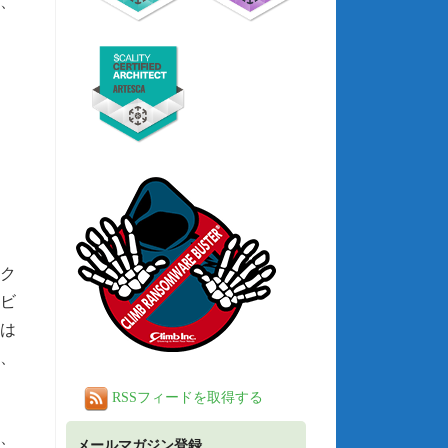
り、
ーク
ービ
たは
し、
RSSフィードを取得する
、
メールマガジン登録