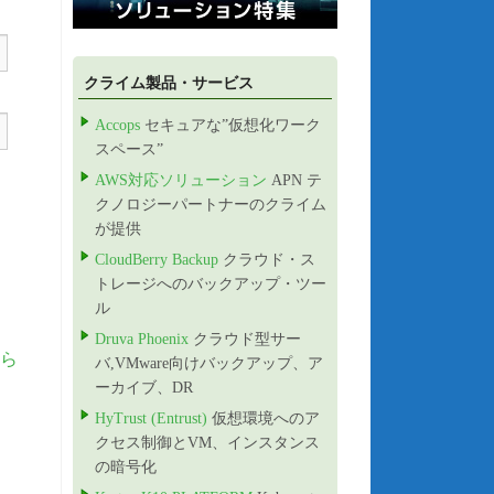
クライム製品・サービス
Accops
セキュアな”仮想化ワーク
スペース”
AWS対応ソリューション
APN テ
クノロジーパートナーのクライム
が提供
CloudBerry Backup
クラウド・ス
トレージへのバックアップ・ツー
ル
Druva Phoenix
クラウド型サー
ら
バ,VMware向けバックアップ、ア
ーカイブ、DR
HyTrust (Entrust)
仮想環境へのア
クセス制御とVM、インスタンス
の暗号化