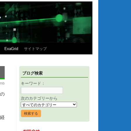
ExaGrid
サイトマップ
ブログ検索
imb
キーワード：
の
次のカテゴリーから
た経