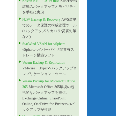
Kasten K10 PLATFORM
Kubernetes
環境のバックアップとモビリティ
を手軽に実現
N2W Backup & Recovery
AWS環境
でのデータ保護の構成管理ツール
(バックアップ/リカバリ/災害対策
など)
StarWind VSAN for vSphere
vSphereハイパーバイザ間共有ス
トレージ構築ソフト
Veeam Backup & Replication
VMware・Hyper-Vバックアップ＆
レプリケーション・ツール
Veeam Backup for Microsoft Office
365
Microsoft Office 365環境の包
括的なバックアップを提供:
Exchange Online, SharePoint
Online, OneDrive for Businessのバ
ックアップが可能