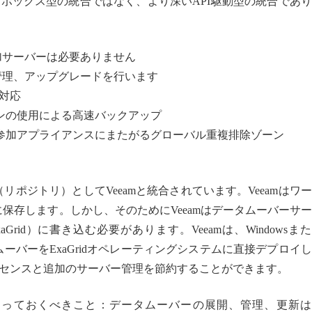
チェックボックス型の統合ではなく、より深いAPI駆動型の統合であ
めの追加サーバーは必要ありません
、管理、アップグレードを行います
ーに対応
ンの使用による高速バックアップ
参加アプライアンスにまたがるグローバル重複排除ゾーン
（リポジトリ）としてVeeamと統合されています。Veeamはワ
dに保存します。しかし、そのためにVeeamはデータムーバーサ
rid）に書き込む必要があります。Veeamは、Windowsま
ムーバーをExaGridオペレーティングシステムに直接デプロイ
センスと追加のサーバー管理を節約することができます。
知っておくべきこと：データムーバーの展開、管理、更新は