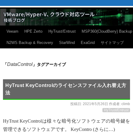
Veeam
HPE Zerto
HyTrust/Entrust
MSP360(CloudBerry) Backup
N2WS Backup & Recovery
StarWind
ExaGrid
サイトマップ
DataControl
「
」タグアーカイブ
HyTrust KeyControlのライセンスファイル入れ替え方
法
投稿日:
2021年5月26日
作成者:
climb
HyTrust/Entrust
HyTrust KeyControlは様々な暗号化ソフトウェアの暗号鍵を
管理できるソフトウェアです。 KeyContro (さらに…)