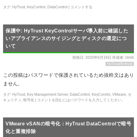
タグ:
HyTrust
,
KeyControl
,
DataControl
|
コメントする
保護中: HyTrust KeyControlサーバ導入前に確認した
いアプライアンスのサイジングとディスクの選定につ
いて
投稿日:
2020年6月19日
作成者:
climb
HyTrust/Entrust
この投稿はパスワードで保護されているため抜粋文はあり
ません。
タグ:
HyTrust
,
Key Management Server
,
DataControl
,
KeyConrtol
,
VMware
,
セ
キュリティ
,
暗号化
|
コメントを読むにはパスワードを入力してください。
VMware vSANの暗号化：HyTrust DataControlで暗号
化と重複排除