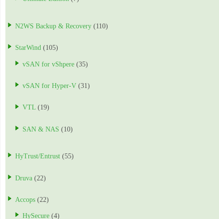
N2WS Backup & Recovery
(110)
StarWind
(105)
vSAN for vShpere
(35)
vSAN for Hyper-V
(31)
VTL
(19)
SAN & NAS
(10)
HyTrust/Entrust
(55)
Druva
(22)
Accops
(22)
HySecure
(4)