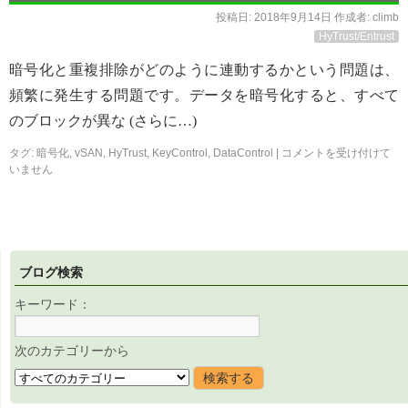
投稿日:
2018年9月14日
作成者:
climb
HyTrust/Entrust
暗号化と重複排除がどのように連動するかという問題は、
頻繁に発生する問題です。データを暗号化すると、すべて
のブロックが異な (さらに…)
タグ:
暗号化
,
vSAN
,
HyTrust
,
KeyControl
,
DataControl
|
コメントを受け付けて
いません
ブログ検索
キーワード：
次のカテゴリーから