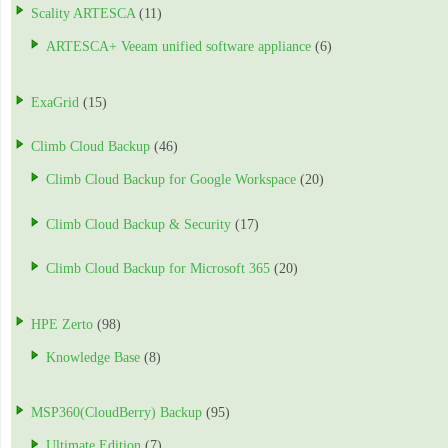
Scality ARTESCA
(11)
ARTESCA+ Veeam unified software appliance
(6)
ExaGrid
(15)
Climb Cloud Backup
(46)
Climb Cloud Backup for Google Workspace
(20)
Climb Cloud Backup & Security
(17)
Climb Cloud Backup for Microsoft 365
(20)
HPE Zerto
(98)
Knowledge Base
(8)
MSP360(CloudBerry) Backup
(95)
Ultimate Edition
(7)