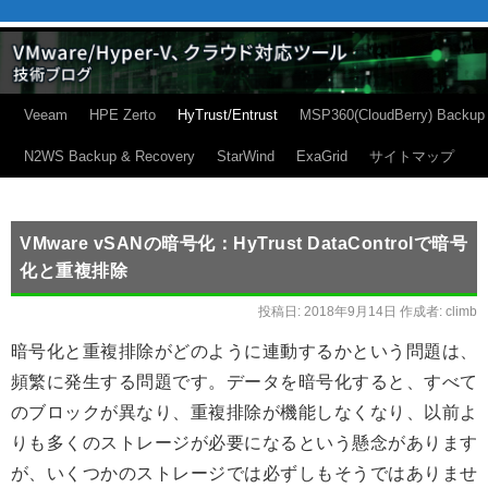
Veeam
HPE Zerto
HyTrust/Entrust
MSP360(CloudBerry) Backup
N2WS Backup & Recovery
StarWind
ExaGrid
サイトマップ
VMware vSANの暗号化：HyTrust DataControlで暗号
化と重複排除
投稿日:
2018年9月14日
作成者:
climb
暗号化と重複排除がどのように連動するかという問題は、
頻繁に発生する問題です。データを暗号化すると、すべて
のブロックが異なり、重複排除が機能しなくなり、以前よ
りも多くのストレージが必要になるという懸念があります
が、いくつかのストレージでは必ずしもそうではありませ