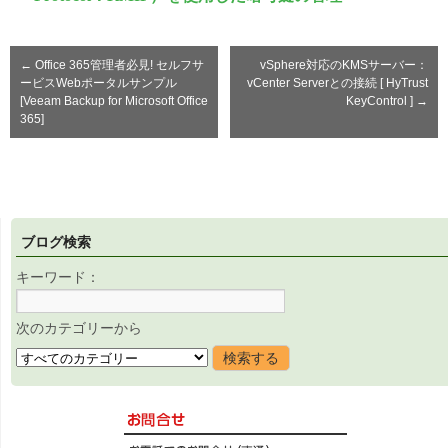
←
Office 365管理者必見! セルフサ
vSphere対応のKMSサーバー：
ービスWebポータルサンプル
vCenter Serverとの接続 [ HyTrust
[Veeam Backup for Microsoft Office
KeyControl ]
→
365]
ブログ検索
キーワード：
次のカテゴリーから