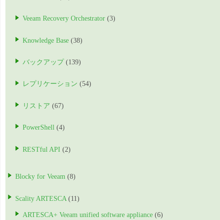
Veeam Recovery Orchestrator
(3)
Knowledge Base
(38)
バックアップ
(139)
レプリケーション
(54)
リストア
(67)
PowerShell
(4)
RESTful API
(2)
Blocky for Veeam
(8)
Scality ARTESCA
(11)
ARTESCA+ Veeam unified software appliance
(6)