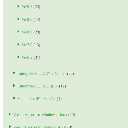
Ver9.5
(23)
Ver9.0
(14)
Ver8.0
(29)
Ver7.0
(13)
Ver6.x
(31)
Enterprise Plusエディション
(23)
Enterpriseエディション
(12)
Standardエディション
(1)
Veeam Agent for Windows/Linux
(20)
Veeam Backup for Nutanix AHV
(9)