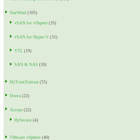
StarWind
(105)
vSAN for vShpere
(35)
vSAN for Hyper-V
(31)
VTL
(19)
SAN & NAS
(10)
HyTrust/Entrust
(55)
Druva
(22)
Accops
(22)
HySecure
(4)
VMware vSphere
(40)