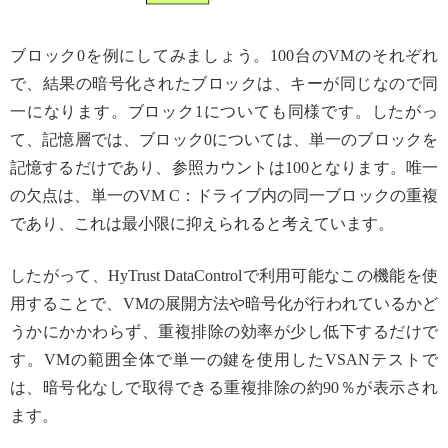
ブロック0を例にしてみましょう。100台のVMのそれぞれ
で、結果の暗号化されたブロックは、キーが同じなので同
一になります。ブロック1についても同様です。したがっ
て、記憶層では、ブロック0については、単一のブロックを
記憶するだけであり、参照カウントは100となります。唯一
の欠点は、単一のVM C：ドライブ内の同一ブロックの重複
であり、これは最小限に抑えられると考えています。
したがって、HyTrust DataControlで利用可能なこの機能を使
用することで、VMの展開方法や暗号化が行われているかど
うかにかかわらず、重複排除の効率が少し低下するだけで
す。VMの範囲全体で単一の鍵を使用したVSANテストで
は、暗号化なしで取得できる重複排除の約90％が表示され
ます。