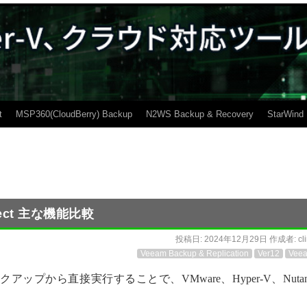
t
MSP360(CloudBerry) Backup
N2WS Backup & Recovery
StarWind
rotect 主な機能比較
投稿日:
2024年12月29日
作成者:
cl
Veeam Backup & Replication
Ver12
Vee
アップから直接実行することで、VMware、Hyper-V、Nutan