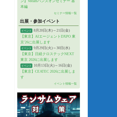
ン】Veeamハンズオンセミナー 基
本編
セミナー情報一覧
出展・参加イベント
8月20日(木)～21日(金)
イベント
【東京】AIエージェントDXPO 東
京'26に出展します
9月29日(火)～30日(水)
イベント
【東京】日経クロステックNEXT
東京 2026に出展します
10月13日(火)～16日(金)
イベント
【東京】CEATEC 2026に出展しま
す
イベント情報一覧