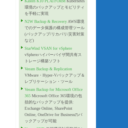
Kasten K10 PLATFORM
Kubernetes
環境のバックアップとモビリティ
を手軽に実現
N2W Backup & Recovery
AWS環境
でのデータ保護の構成管理ツール
(バックアップ/リカバリ/災害対策
など)
StarWind VSAN for vSphere
vSphereハイパーバイザ間共有ス
トレージ構築ソフト
Veeam Backup & Replication
VMware・Hyper-Vバックアップ＆
レプリケーション・ツール
Veeam Backup for Microsoft Office
365
Microsoft Office 365環境の包
括的なバックアップを提供:
Exchange Online, SharePoint
Online, OneDrive for Businessのバ
ックアップが可能