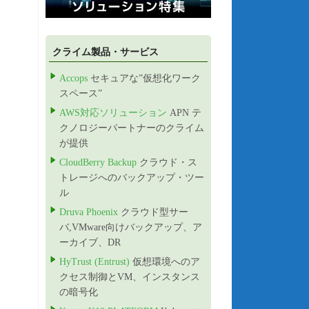
クライム製品・サービス
Accops
セキュアな”仮想化ワーク
スペース”
AWS対応ソリューション
APN テ
クノロジーパートナーのクライム
が提供
CloudBerry Backup
クラウド・ス
トレージへのバックアップ・ツー
ル
Druva Phoenix
クラウド型サー
バ,VMware向けバックアップ、ア
ーカイブ、DR
HyTrust (Entrust)
仮想環境へのア
クセス制御とVM、インスタンス
の暗号化