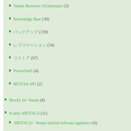
Veeam Recovery Orchestrator
(3)
Knowledge Base
(38)
バックアップ
(139)
レプリケーション
(54)
リストア
(67)
PowerShell
(4)
RESTful API
(2)
Blocky for Veeam
(8)
Scality ARTESCA
(11)
ARTESCA+ Veeam unified software appliance
(6)