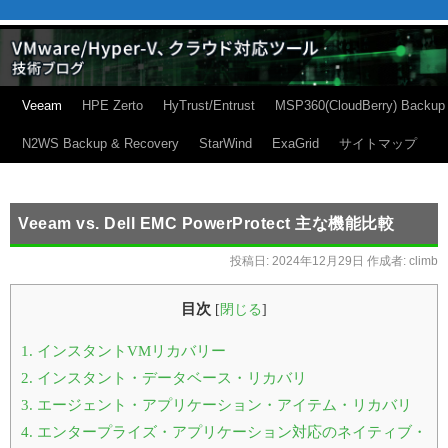
Veeam
HPE Zerto
HyTrust/Entrust
MSP360(CloudBerry) Backup
N2WS Backup & Recovery
StarWind
ExaGrid
サイトマップ
Veeam vs. Dell EMC PowerProtect 主な機能比較
投稿日:
2024年12月29日
作成者:
climb
目次
[
閉じる
]
1.
インスタントVMリカバリー
2.
インスタント・データベース・リカバリ
3.
エージェント・アプリケーション・アイテム・リカバリ
4.
エンタープライズ・アプリケーション対応のネイティブ・