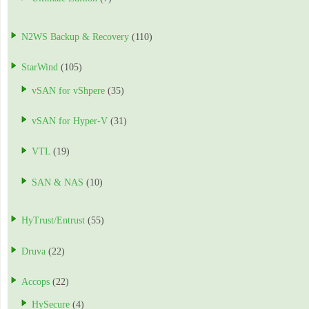
N2WS Backup & Recovery
(110)
StarWind
(105)
vSAN for vShpere
(35)
vSAN for Hyper-V
(31)
VTL
(19)
SAN & NAS
(10)
HyTrust/Entrust
(55)
Druva
(22)
Accops
(22)
HySecure
(4)