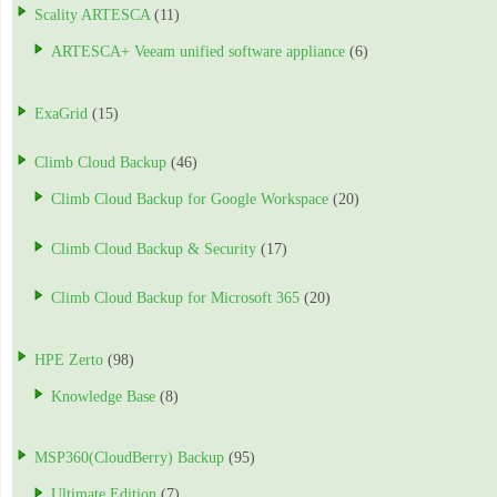
Scality ARTESCA
(11)
ARTESCA+ Veeam unified software appliance
(6)
ExaGrid
(15)
Climb Cloud Backup
(46)
Climb Cloud Backup for Google Workspace
(20)
Climb Cloud Backup & Security
(17)
Climb Cloud Backup for Microsoft 365
(20)
HPE Zerto
(98)
Knowledge Base
(8)
MSP360(CloudBerry) Backup
(95)
Ultimate Edition
(7)