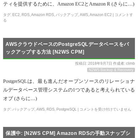
ティを提供するために、Amazon EC2とAmazon R (さらに…)
タグ:
EC2
,
RDS
,
Amazon RDS
,
バックアップ
,
AWS
,
Amazon EC2
|
コメントす
る
AWSクラウドベースのPostgreSQLデータベースをバ
ックアップする方法 [N2WS CPM]
投稿日:
2018年9月7日
作成者:
climb
N2WS Backup & Recovery
PostgreSQLは、最も進んだオープンソースのリレーショナ
ルデータベース管理システムの1つであると考えられている
オブ (さらに…)
タグ:
バックアップ
,
AWS
,
RDS
,
PostgreSQL
|
コメントを受け付けていません
保護中: [N2WS CPM] Amazon RDSの手動スナップシ