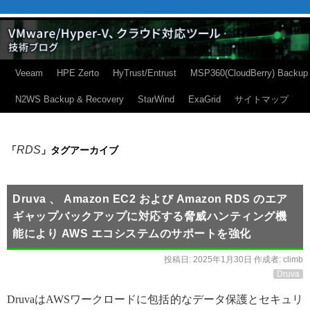
Veeam
HPE Zerto
HyTrust/Entrust
MSP360(CloudBerry) Backup
N2WS Backup & Recovery
StarWind
ExaGrid
サイトマップ
RDS
「
」タグアーカイブ
Druva 、 Amazon EC2 および Amazon RDS のエア
ギャップバックアップに対応する脅威ハンティング機
能により AWS エコシステムのサポートを強化
投稿日:
2025年1月30日
作成者:
climb
Druva
DruvaはAWSワークロードに包括的なデータ保護とセキュリ