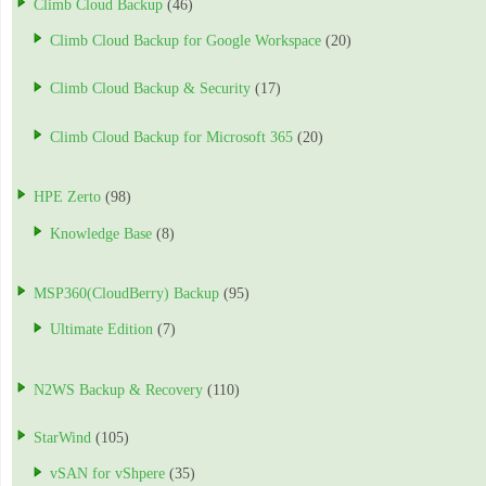
Climb Cloud Backup
(46)
Climb Cloud Backup for Google Workspace
(20)
Climb Cloud Backup & Security
(17)
Climb Cloud Backup for Microsoft 365
(20)
HPE Zerto
(98)
Knowledge Base
(8)
MSP360(CloudBerry) Backup
(95)
Ultimate Edition
(7)
N2WS Backup & Recovery
(110)
StarWind
(105)
vSAN for vShpere
(35)