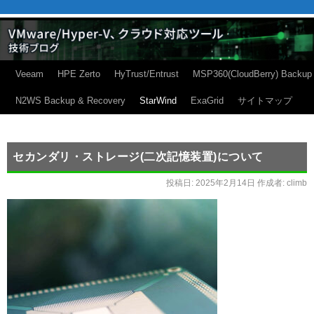
Veeam
HPE Zerto
HyTrust/Entrust
MSP360(CloudBerry) Backup
N2WS Backup & Recovery
StarWind
ExaGrid
サイトマップ
セカンダリ・ストレージ(二次記憶装置)について
投稿日:
2025年2月14日
作成者:
climb