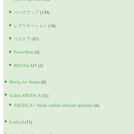
バックアップ
(139)
レプリケーション
(54)
リストア
(67)
PowerShell
(4)
RESTful API
(2)
Blocky for Veeam
(8)
Scality ARTESCA
(11)
ARTESCA+ Veeam unified software appliance
(6)
ExaGrid
(15)