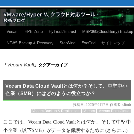
Veeam
HPE Zerto
HyTrust/Entrust
MSP360(CloudBerry) Backup
N2WS Backup & Recovery
StarWind
ExaGrid
サイトマップ
Veeam Vault
「
」タグアーカイブ
Veeam Data Cloud Vaultとは何か？そして、中堅中小
企業（SMB）にはどのように役立つか？
投稿日:
2025年6月7日
作成者:
climb
Veeam Backup & Replication
Veeam
Veeam Data Cloud
ここでは、Veeam Data Cloud Vaultとは何か、そして中堅中
小企業（以下SMB）がデータを保護するために (さらに…)