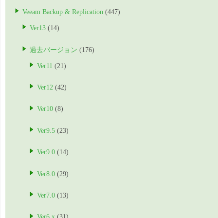
Veeam Backup & Replication
(447)
Ver13
(14)
過去バージョン
(176)
Ver11
(21)
Ver12
(42)
Ver10
(8)
Ver9.5
(23)
Ver9.0
(14)
Ver8.0
(29)
Ver7.0
(13)
Ver6.x
(31)