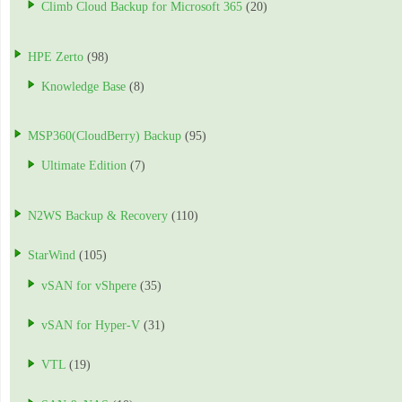
Climb Cloud Backup for Microsoft 365
(20)
HPE Zerto
(98)
Knowledge Base
(8)
MSP360(CloudBerry) Backup
(95)
Ultimate Edition
(7)
N2WS Backup & Recovery
(110)
StarWind
(105)
vSAN for vShpere
(35)
vSAN for Hyper-V
(31)
VTL
(19)