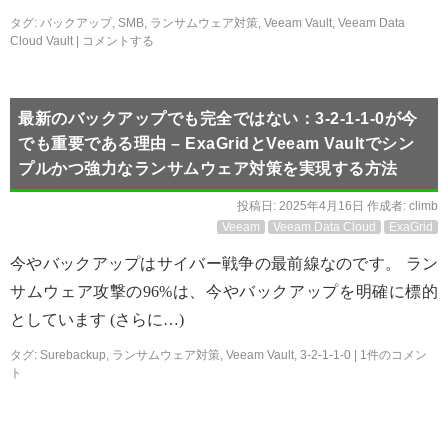
タグ:
バックアップ
,
SMB
,
ランサムウェア対策
,
Veeam Vault
,
Veeam Data
Cloud Vault
|
コメントする
最新のバックアップでも完全ではない：3-2-1-1-0が今
でも重要である理由 – ExaGridとVeeam Vaultでシン
プルかつ強力なランサムウェア対策を実現する方法
投稿日:
2025年4月16日
作成者:
climb
Veeam
Veeam Data Cloud
ExaGrid
今やバックアップはサイバー戦争の最前線なのです。 ラン
サムウェア攻撃の96%は、今やバックアップを明確に標的
としています (さらに…)
タグ:
Surebackup
,
ランサムウェア対策
,
Veeam Vault
,
3-2-1-1-0
|
1件のコメン
ト