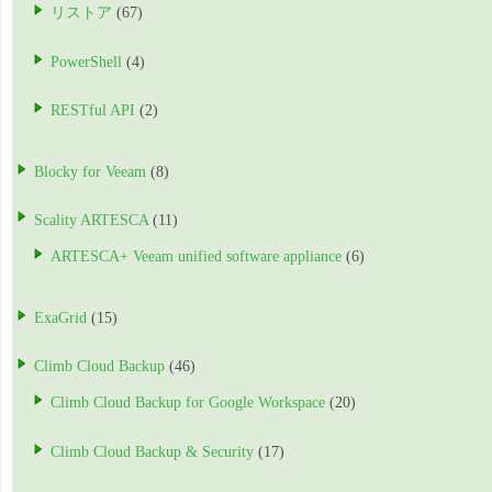
リストア
(67)
PowerShell
(4)
RESTful API
(2)
Blocky for Veeam
(8)
Scality ARTESCA
(11)
ARTESCA+ Veeam unified software appliance
(6)
ExaGrid
(15)
Climb Cloud Backup
(46)
Climb Cloud Backup for Google Workspace
(20)
Climb Cloud Backup & Security
(17)