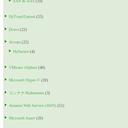
SAN & NAS
(10)
HyTrust/Entrust
(55)
Druva
(22)
Accops
(22)
HySecure
(4)
VMware vSphere
(40)
Microsoft Hyper-V
(20)
コンテナ/Kubernetes
(3)
Amazon Web Service (AWS)
(51)
Microsoft Azure
(26)