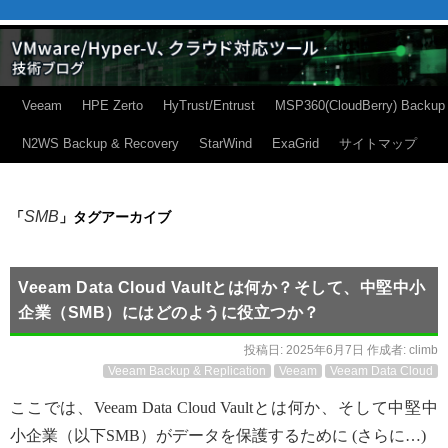
Veeam
HPE Zerto
HyTrust/Entrust
MSP360(CloudBerry) Backup
N2WS Backup & Recovery
StarWind
ExaGrid
サイトマップ
SMB
「
」タグアーカイブ
Veeam Data Cloud Vaultとは何か？そして、中堅中小
企業（SMB）にはどのように役立つか？
投稿日:
2025年6月7日
作成者:
climb
Veeam Backup & Replication
Veeam
Veeam Data Cloud
ここでは、Veeam Data Cloud Vaultとは何か、そして中堅中
小企業（以下SMB）がデータを保護するために (さらに…)