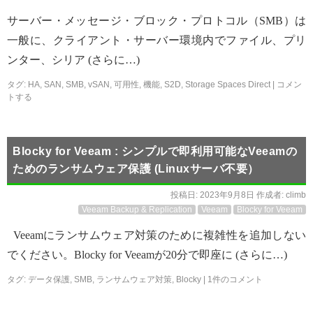
サーバー・メッセージ・ブロック・プロトコル（SMB）は
一般に、クライアント・サーバー環境内でファイル、プリ
ンター、シリア (さらに…)
タグ:
HA
,
SAN
,
SMB
,
vSAN
,
可用性
,
機能
,
S2D
,
Storage Spaces Direct
|
コメン
トする
Blocky for Veeam : シンプルで即利用可能なVeeamの
ためのランサムウェア保護 (Linuxサーバ不要）
投稿日:
2023年9月8日
作成者:
climb
Veeam Backup & Replication
Veeam
Blocky for Veeam
Veeamにランサムウェア対策のために複雑性を追加しない
でください。Blocky for Veeamが20分で即座に (さらに…)
タグ:
データ保護
,
SMB
,
ランサムウェア対策
,
Blocky
|
1件のコメント