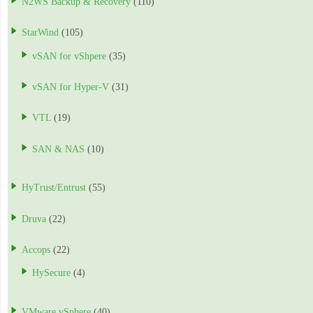
N2WS Backup & Recovery
(110)
StarWind
(105)
vSAN for vShpere
(35)
vSAN for Hyper-V
(31)
VTL
(19)
SAN & NAS
(10)
HyTrust/Entrust
(55)
Druva
(22)
Accops
(22)
HySecure
(4)
VMware vSphere
(40)