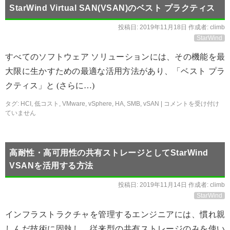
StarWind Virtual SAN(VSAN)のベスト プラクティス
投稿日:
2019年11月18日
作成者:
climb
StarWind
すべてのソフトウェア ソリューションには、その機能を最
大限に生かすための最適な活用方法があり、「ベスト プラ
クティス」と (さらに…)
タグ:
HCI
,
低コスト
,
VMware
,
vSphere
,
HA
,
SMB
,
vSAN
|
コメントを受け付け
ていません
高耐性・高可用性の共有ストレージとしてStarWind
VSANを活用する方法
投稿日:
2019年11月14日
作成者:
climb
StarWind
インフラストラクチャを管理するエンジニアには、慣れ親
しんだ技術に固執し、従来型の共有ストレージのみを使い