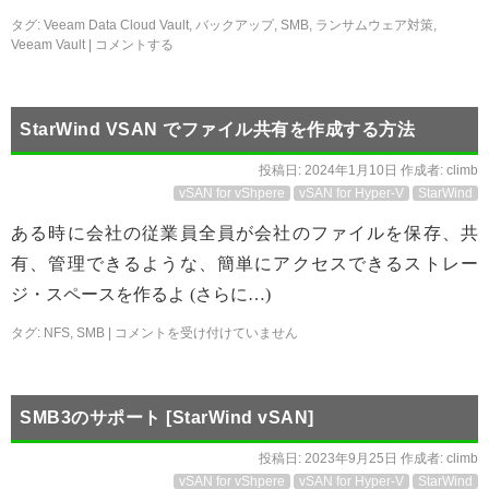
タグ:
Veeam Data Cloud Vault
,
バックアップ
,
SMB
,
ランサムウェア対策
,
Veeam Vault
|
コメントする
StarWind VSAN でファイル共有を作成する方法
投稿日:
2024年1月10日
作成者:
climb
vSAN for vShpere
vSAN for Hyper-V
StarWind
ある時に会社の従業員全員が会社のファイルを保存、共
有、管理できるような、簡単にアクセスできるストレー
ジ・スペースを作るよ (さらに…)
タグ:
NFS
,
SMB
|
コメントを受け付けていません
SMB3のサポート [StarWind vSAN]
投稿日:
2023年9月25日
作成者:
climb
vSAN for vShpere
vSAN for Hyper-V
StarWind