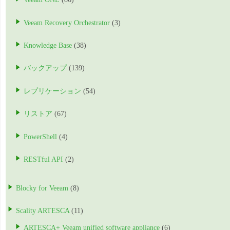
Veeam Recovery Orchestrator
(3)
Knowledge Base
(38)
バックアップ
(139)
レプリケーション
(54)
リストア
(67)
PowerShell
(4)
RESTful API
(2)
Blocky for Veeam
(8)
Scality ARTESCA
(11)
ARTESCA+ Veeam unified software appliance
(6)