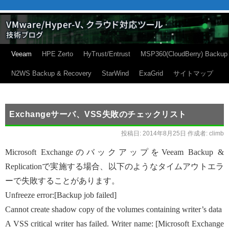
Veeam
HPE Zerto
HyTrust/Entrust
MSP360(CloudBerry) Backup
N2WS Backup & Recovery
StarWind
ExaGrid
サイトマップ
Exchangeサーバ、VSS失敗のチェックリスト
投稿日:
2014年8月25日
作成者:
climb
Microsoft ExchangeのバックアップをVeeam Backup &
Replicationで実施する場合、以下のようなタイムアウトエラ
ーで失敗することがあります。
Unfreeze error:[Backup job failed]
Cannot create shadow copy of the volumes containing writer’s data
A VSS critical writer has failed. Writer name: [Microsoft Exchange