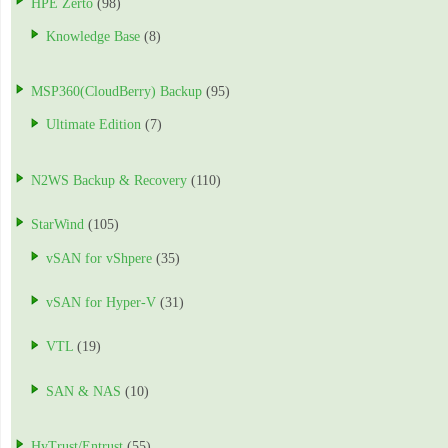
HPE Zerto
(98)
Knowledge Base
(8)
MSP360(CloudBerry) Backup
(95)
Ultimate Edition
(7)
N2WS Backup & Recovery
(110)
StarWind
(105)
vSAN for vShpere
(35)
vSAN for Hyper-V
(31)
VTL
(19)
SAN & NAS
(10)
HyTrust/Entrust
(55)