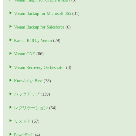
Veeam Plugin for Oracle RMAN
(3)
Veeam Backup for Microsoft 365
(31)
Veeam Backup for Salesforce
(6)
Kasten K10 by Veeam
(29)
Veeam ONE
(86)
Veeam Recovery Orchestrator
(3)
Knowledge Base
(38)
バックアップ
(139)
レプリケーション
(54)
リストア
(67)
PowerShell
(4)