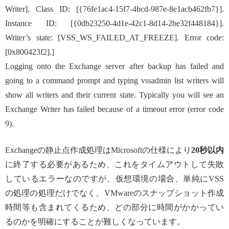
Writer]. Class ID: [{76fe1ac4-15f7-4bcd-987e-8e1acb462fb7}].
Instance ID: [{0db23250-4d1e-42c1-8d14-2be32f448184}].
Writer’s state: [VSS_WS_FAILED_AT_FREEZE]. Error code:
[0x800423f2].]
Logging onto the Exchange server after backup has failed and
going to a command prompt and typing vssadmin list writers will
show all writers and their current state. Typically you will see an
Exchange Writer has failed because of a timeout error (error code
9).
Exchangeの静止点作成処理はMicrosoftの仕様により
20秒以内
に終了する必要があるため、これをタイムアウトして失敗
しているエラーなのですが、仮想環境の場合、単純にVSS
の処理の処理だけでなく、VMwareのスナップショット作成
時間等も含まれてくるため、どの部分に時間がかかってい
るのかを明確にすることが難しくなっています。