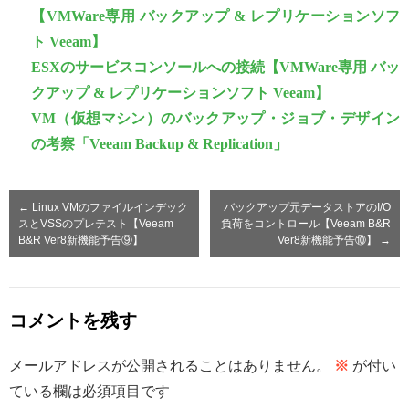
【VMWare専用 バックアップ & レプリケーションソフ
ト Veeam】
ESXのサービスコンソールへの接続【VMWare専用 バッ
クアップ & レプリケーションソフト Veeam】
VM（仮想マシン）のバックアップ・ジョブ・デザイン
の考察「Veeam Backup & Replication」
←
Linux VMのファイルインデック
バックアップ元データストアのI/O
スとVSSのプレテスト【Veeam
負荷をコントロール【Veeam B&R
B&R Ver8新機能予告⑨】
Ver8新機能予告⑩】
→
コメントを残す
メールアドレスが公開されることはありません。
※
が付い
ている欄は必須項目です