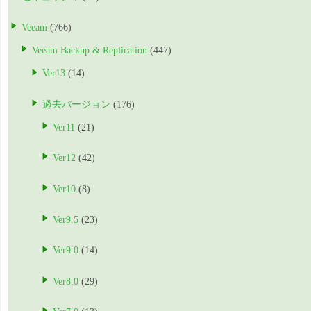
Veeam
(766)
Veeam Backup & Replication
(447)
Ver13
(14)
過去バージョン
(176)
Ver11
(21)
Ver12
(42)
Ver10
(8)
Ver9.5
(23)
Ver9.0
(14)
Ver8.0
(29)