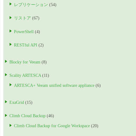
レプリケーション
(54)
リストア
(67)
PowerShell
(4)
RESTful API
(2)
Blocky for Veeam
(8)
Scality ARTESCA
(11)
ARTESCA+ Veeam unified software appliance
(6)
ExaGrid
(15)
Climb Cloud Backup
(46)
Climb Cloud Backup for Google Workspace
(20)