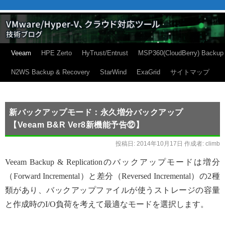
Veeam
HPE Zerto
HyTrust/Entrust
MSP360(CloudBerry) Backup
N2WS Backup & Recovery
StarWind
ExaGrid
サイトマップ
新バックアップモード：永久増分バックアップ
【Veeam B&R Ver8新機能予告⑫】
投稿日:
2014年10月17日
作成者:
climb
Veeam Backup & Replicationのバックアップモードは増分
（Forward Incremental）と差分（Reversed Incremental）の2種
類があり、バックアップファイルが使うストレージの容量
と作成時のI/O負荷を考えて最適なモードを選択します。