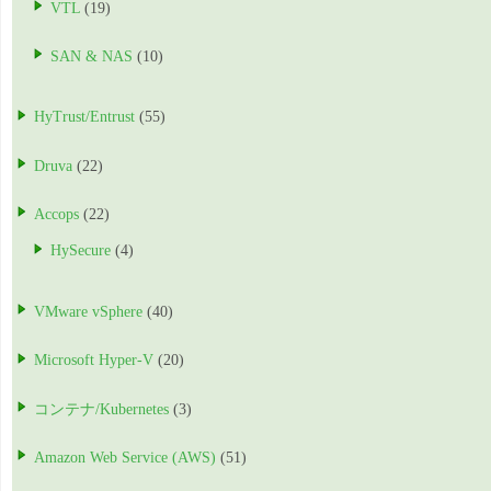
VTL
(19)
SAN & NAS
(10)
HyTrust/Entrust
(55)
Druva
(22)
Accops
(22)
HySecure
(4)
VMware vSphere
(40)
Microsoft Hyper-V
(20)
コンテナ/Kubernetes
(3)
Amazon Web Service (AWS)
(51)