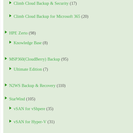
Climb Cloud Backup & Security
(17)
Climb Cloud Backup for Microsoft 365
(20)
HPE Zerto
(98)
Knowledge Base
(8)
MSP360(CloudBerry) Backup
(95)
Ultimate Edition
(7)
N2WS Backup & Recovery
(110)
StarWind
(105)
vSAN for vShpere
(35)
vSAN for Hyper-V
(31)