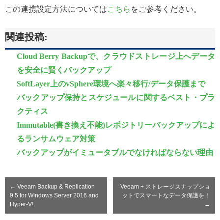
この連携設定方法については
こちら
をご参考ください。
関連投稿:
Cloud Berry Backupで、クラウドストレージ上へデータ
を安全に賢くバックアップ
SoftLayer上のvSphere環境へ楽々移行/データ保護まで
バックアップ保持とスケジュールに関するベスト・プラ
クティス
Immutable(書き換え不能)レポジトリーバックアップによ
るランサムウェア対策
バックアップがイミュータブルでなければならない理由
←
Veeam Backup & Replication
Veeam + ストレージスナップショ
9.5 for Windows Server 2016 and
ットでスマートなデータ保護を！
Hyper-V!
→