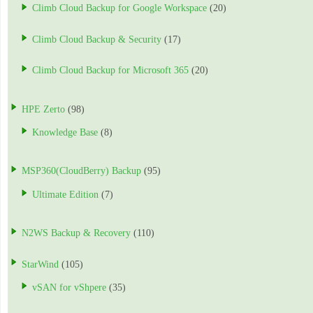
Climb Cloud Backup for Google Workspace
(20)
Climb Cloud Backup & Security
(17)
Climb Cloud Backup for Microsoft 365
(20)
HPE Zerto
(98)
Knowledge Base
(8)
MSP360(CloudBerry) Backup
(95)
Ultimate Edition
(7)
N2WS Backup & Recovery
(110)
StarWind
(105)
vSAN for vShpere
(35)