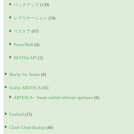
バックアップ
(139)
レプリケーション
(54)
リストア
(67)
PowerShell
(4)
RESTful API
(2)
Blocky for Veeam
(8)
Scality ARTESCA
(11)
ARTESCA+ Veeam unified software appliance
(6)
ExaGrid
(15)
Climb Cloud Backup
(46)