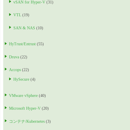
vSAN for Hyper-V
(31)
VTL
(19)
SAN & NAS
(10)
HyTrust/Entrust
(55)
Druva
(22)
Accops
(22)
HySecure
(4)
VMware vSphere
(40)
Microsoft Hyper-V
(20)
コンテナ/Kubernetes
(3)