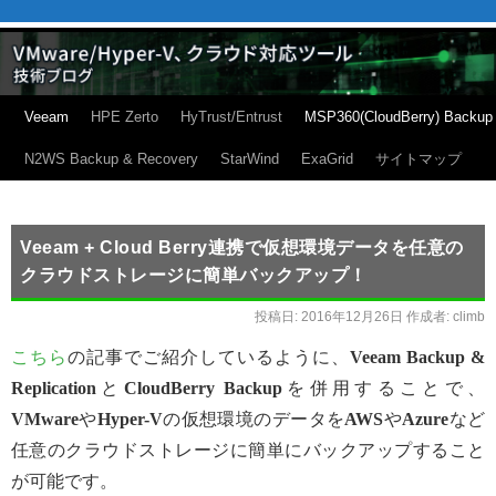
Veeam
HPE Zerto
HyTrust/Entrust
MSP360(CloudBerry) Backup
N2WS Backup & Recovery
StarWind
ExaGrid
サイトマップ
Veeam + Cloud Berry連携で仮想環境データを任意の
クラウドストレージに簡単バックアップ！
投稿日:
2016年12月26日
作成者:
climb
こちら
の記事でご紹介しているように、
Veeam Backup &
Replication
と
CloudBerry Backup
を併用することで、
VMware
や
Hyper-V
の仮想環境のデータを
AWS
や
Azure
など
任意のクラウドストレージに簡単にバックアップすること
が可能です。