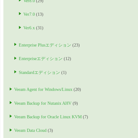
Ver8.0
(29)
Ver7.0
(13)
Ver6.x
(31)
Enterprise Plusエディション
(23)
Enterpriseエディション
(12)
Standardエディション
(1)
Veeam Agent for Windows/Linux
(20)
Veeam Backup for Nutanix AHV
(9)
Veeam Backup for Oracle Linux KVM
(7)
Veeam Data Cloud
(3)