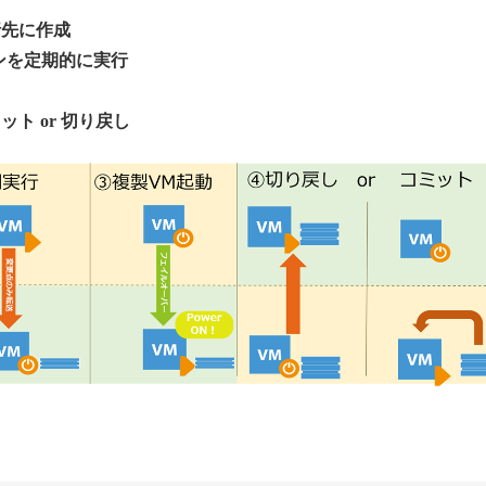
行先に作成
ンを定期的に実行
ト or 切り戻し