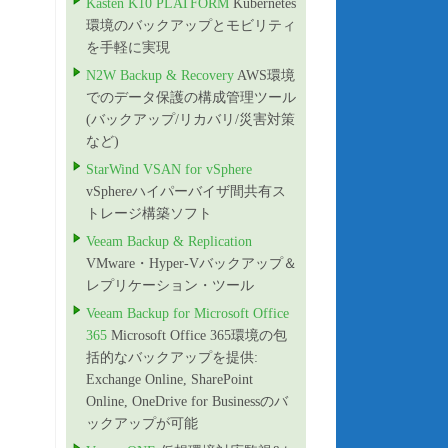
Kasten K10 PLATFORM
Kubernetes
環境のバックアップとモビリティ
を手軽に実現
N2W Backup & Recovery
AWS環境
でのデータ保護の構成管理ツール
(バックアップ/リカバリ/災害対策
など)
StarWind VSAN for vSphere
vSphereハイパーバイザ間共有ス
トレージ構築ソフト
Veeam Backup & Replication
VMware・Hyper-Vバックアップ＆
レプリケーション・ツール
Veeam Backup for Microsoft Office
365
Microsoft Office 365環境の包
括的なバックアップを提供:
Exchange Online, SharePoint
Online, OneDrive for Businessのバ
ックアップが可能