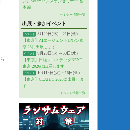
ン】Veeamハンズオンセミナー 基
本編
セミナー情報一覧
出展・参加イベント
8月20日(木)～21日(金)
イベント
【東京】AIエージェントDXPO 東
京'26に出展します
9月29日(火)～30日(水)
イベント
ら
【東京】日経クロステックNEXT
東京 2026に出展します
10月13日(火)～16日(金)
イベント
【東京】CEATEC 2026に出展しま
す
イベント情報一覧