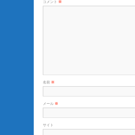
コメント
※
名前
※
メール
※
サイト