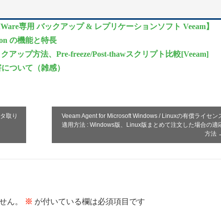
re専用 バックアップ & レプリケーションソフト Veeam】
ation の機能と特長
ップ方法、Pre-freeze/Post-thawスクリプト比較[Veeam]
害について（雑感）
ータ取り
Veeam Agent for Microsoft Windows / Linuxの有償ライセン
適用方法 : Windows版、Linux版まとめて注文した場合の適
方法
せん。
※
が付いている欄は必須項目です