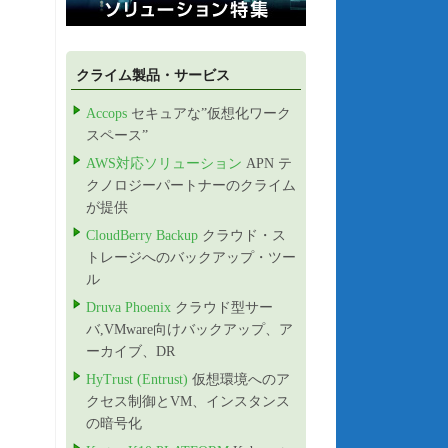
クライム製品・サービス
Accops
セキュアな”仮想化ワーク
スペース”
AWS対応ソリューション
APN テ
クノロジーパートナーのクライム
が提供
CloudBerry Backup
クラウド・ス
トレージへのバックアップ・ツー
ル
Druva Phoenix
クラウド型サー
バ,VMware向けバックアップ、ア
ーカイブ、DR
HyTrust (Entrust)
仮想環境へのア
クセス制御とVM、インスタンス
の暗号化