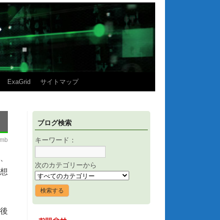
ExaGrid
サイトマップ
ブログ検索
imb
キーワード：
や、
次のカテゴリーから
仮想
後