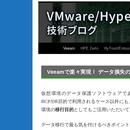
Veeam
HPE Zerto
HyTrust/Entrus
Veeamで楽々実現！ データ損失
仮想環境のデータ保護ソフトウェアであるVeeam 
BCP/DR目的で利用されるケース以外
環境の
移行目的
としてもご活用いただいて
データ移行で最も気を付けるべきポイント