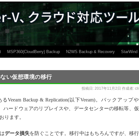
t
MSP360(CloudBerry) Backup
N2WS Backup & Recovery
StarWind
のない仮想環境の移行
投稿日:
2017年11月2日
作成者:
cl
Backup & Replication(以下Veeam)。バックアップ
にも、ハードウェアのリプレイスや、データセンターの移転等、
おります。
は
データ損失
を防ぐことです。移行中はもちろんですが、移行