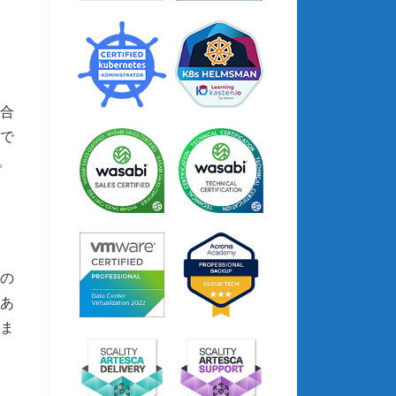
合
で
。
の
あ
ま