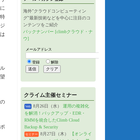
に
海外”クラウドコンピューティン
特
グ”最新技術などを中心に注目のコ
ンテンツをご紹介
ジ
バックナンバー [climbクラウド・ナ
は
ウ]
ル
望
クライム主催セミナー
の
8月26日（水）
運用の複雑化
Web
を解消！バックアップ・EDR・
RMMを統合したClimb Cloud
ポ
Backup & Security
8月27日（木）
【オンライ
セミナー