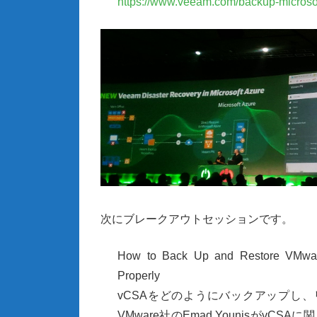
https://www.veeam.com/backup-microsof
次にブレークアウトセッションです。
How to Back Up and Restore VMware 
Properly
vCSA
をどのようにバックアップし、
VMware
社の
Emad Younis
が
vCSA
に関