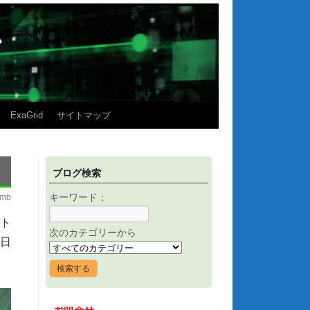
ExaGrid
サイトマップ
ブログ検索
imb
キーワード：
ト
次のカテゴリーから
日