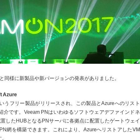
と同様に新製品や新バージョンの発表がありました。
t Azure
いうフリー製品がリリースされ、この製品と
Azure
へのリスト
紹介です。
Veeam PN
はいわゆるソフトウェアデファインドネ
配置した
HUB
となる
PN
サーバに各拠点に配置したゲートウェイ
PN
網を構築できます。これにより、
Azure
へリストアした
VM
す。