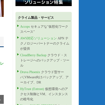
クライム製品・サービス
Accops
セキュアな”仮想化ワーク
スペース”
AWS対応ソリューション
APN テ
クノロジーパートナーのクライム
が提供
CloudBerry Backup
クラウド・ス
トレージへのバックアップ・ツー
 レ
ル
Druva Phoenix
クラウド型サー
バ,VMware向けバックアップ、ア
ーカイブ、DR
HyTrust (Entrust)
仮想環境へのア
クセス制御とVM、インスタンス
の暗号化
→