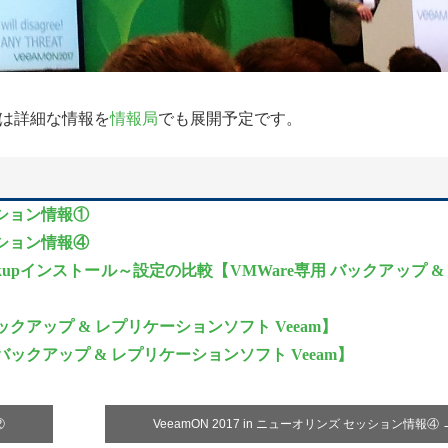
は詳細な情報を
情報局
でも展開予定です。
セッション情報①
セッション情報④
eam Backupインストール～設定の比較【VMWare専用 バックアップ &
 バックアップ & レプリケーションソフト Veeam】
専用 バックアップ & レプリケーションソフト Veeam】
②
VeeamON 2017 in ニューオリンズ セッション情報④