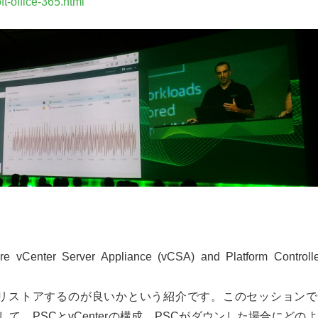
t-office-365.html
vCenter Server Appliance (vCSA) and Platform Controlle
リストアするのが良いかという紹介です。このセッションで
して、
PSC
と
vCenter
の構成、
PSC
がダウンした場合にどのよ