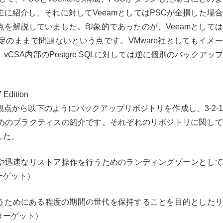
主に紹介し、それに対して
Veeam
としては
PSC
が全損した場合
点を解説していました。印象的であったのが、
Veeam
としては
定のままで問題ないという点です。
VMware
社としてもイメー
、
vCSA
内部の
Postgre SQL
に対しては逆に個別のバックアップ
 Edition
観点から以下のようにバックアップリポジトリを作成し、
3-2-1
めのプラクティスの紹介です。それぞれのリポジトリに関して
した。
や迅速なリストア操作を行うためのランディングゾーンとして
ーゲット）
うためにある程度の期間の世代を保持することを目的としたリ
ターゲット）