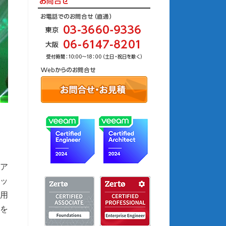
ア
ッ
用
を