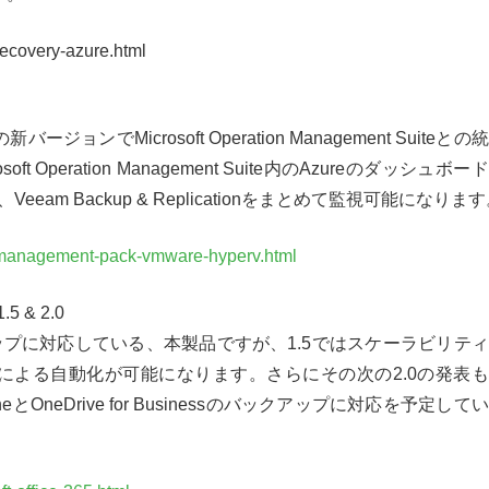
recovery-azure.html
の新バージョンで
Microsoft Operation Management Suite
との統
osoft Operation Management Suite
内の
Azure
のダッシュボード
、
Veeam Backup & Replication
をまとめて監視可能になります
-management-pack-vmware-hyperv.html
1.5 & 2.0
ップに対応している、本製品ですが、
1.5
ではスケーラビリティ
による自動化が可能になります。さらにその次の
2.0
の発表も
ne
と
OneDrive for Business
のバックアップに対応を予定してい