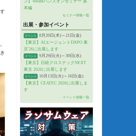
ン】Veeamハンズオンセミナー 基
本編
す
セミナー情報一覧
出展・参加イベント
8月20日(木)～21日(金)
イベント
【東京】AIエージェントDXPO 東
。
京'26に出展します
き
9月29日(火)～30日(水)
イベント
【東京】日経クロステックNEXT
東京 2026に出展します
10月13日(火)～16日(金)
イベント
【東京】CEATEC 2026に出展しま
す
イベント情報一覧