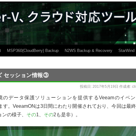
t
MSP360(CloudBerry) Backup
N2WS Backup & Recovery
StarWind
リンズ セッション情報③
投稿日:
2017年5月19日
作成者:
cl
境のデータ保護ソリューションを提供する
Veeam
のイベン
ます。
VeeamON
は
3
日間にわたり開催されており、今回は最終
ョンの様子、
その
1
、
その
2
も是非）。