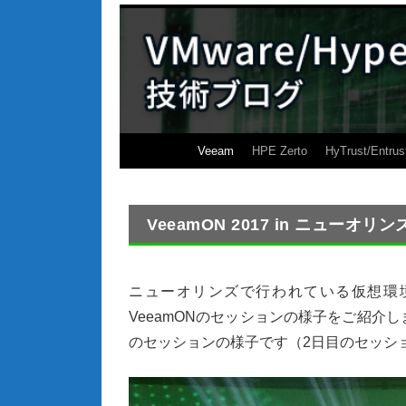
Veeam
HPE Zerto
HyTrust/Entrus
VeeamON 2017 in ニューオ
ニューオリンズで行われている仮想環
VeeamON
のセッションの様子をご紹介し
のセッションの様子です（
2
日目のセッシ