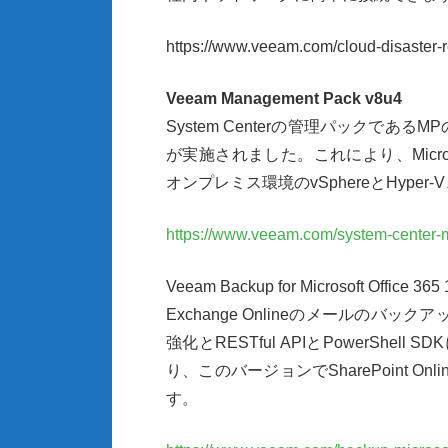
https://www.veeam.com/cloud-disaster-
Veeam Management Pack v8u4
System Center
の管理パックである
MP
が実施されました。これにより、
Micr
オンプレミス環境の
vSphere
と
Hyper-V
https://www.veeam.com/system-center
Veeam Backup for Microsoft Office 365 
Exchange Online
のメールのバックア
強化と
RESTful API
と
PowerShell SDK
り、このバージョンで
SharePoint Onli
す。