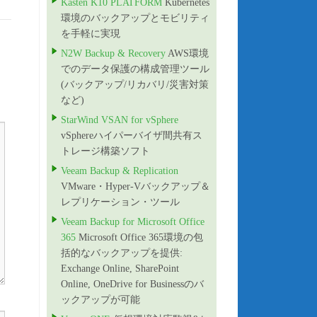
Kasten K10 PLATFORM
Kubernetes
環境のバックアップとモビリティ
を手軽に実現
N2W Backup & Recovery
AWS環境
でのデータ保護の構成管理ツール
(バックアップ/リカバリ/災害対策
など)
StarWind VSAN for vSphere
vSphereハイパーバイザ間共有ス
トレージ構築ソフト
Veeam Backup & Replication
VMware・Hyper-Vバックアップ＆
レプリケーション・ツール
Veeam Backup for Microsoft Office
365
Microsoft Office 365環境の包
括的なバックアップを提供:
Exchange Online, SharePoint
Online, OneDrive for Businessのバ
ックアップが可能