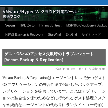
Veeam
HPE Zerto
HyTrust/Entrust
MSP360(CloudBerry) Backup
N2WS Backup & Recovery
StarWind
ExaGrid
サイトマップ
ゲストOSへのアクセス失敗時のトラブルシュート
[Veeam Backup & Replication]
投稿日:
2017年11月21日
作成者:
climb
Veeam Backup & Replicationはエージェントレスでかつゲスト
OSアプリケーションの整合性まで保証したバックアップ、
レプリケーションを提供しています。これはアプリケーシ
ョンの整合性を保つためなどに行われるゲスト処理タスク
を永続的なエージェントの代わりにランタイム（一時的）