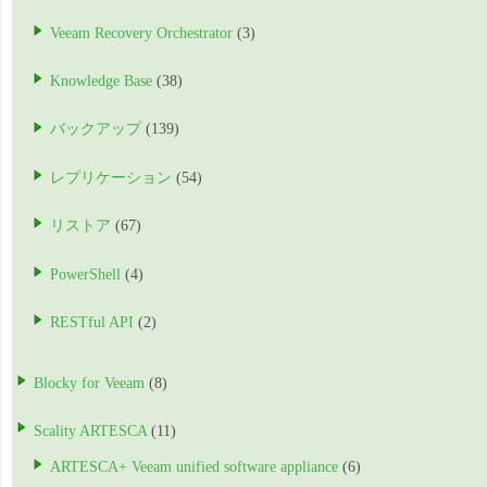
Veeam Recovery Orchestrator
(3)
Knowledge Base
(38)
バックアップ
(139)
レプリケーション
(54)
リストア
(67)
PowerShell
(4)
RESTful API
(2)
Blocky for Veeam
(8)
Scality ARTESCA
(11)
ARTESCA+ Veeam unified software appliance
(6)