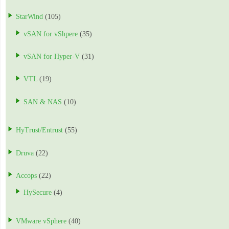
StarWind
(105)
vSAN for vShpere
(35)
vSAN for Hyper-V
(31)
VTL
(19)
SAN & NAS
(10)
HyTrust/Entrust
(55)
Druva
(22)
Accops
(22)
HySecure
(4)
VMware vSphere
(40)