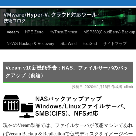
Veeam
HPE Zerto
HyTrust/Entrust
MSP360(CloudBerry) Backup
N2WS Backup & Recovery
StarWind
ExaGrid
サイトマップ
Veeam v10新機能予告：NAS、ファイルサーバのバッ
クアップ（前編）
投稿日:
2020年1月16日
作成者:
climb
現在のVeeam製品では、ファイルサーバが仮想マシンであれ
ばVeeam Backup & Replicationで仮想ディスクをイメージベー