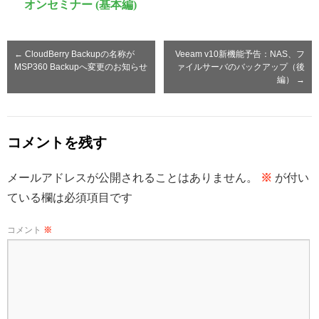
オンセミナー (基本編)
←
CloudBerry Backupの名称が
Veeam v10新機能予告：NAS、フ
MSP360 Backupへ変更のお知らせ
ァイルサーバのバックアップ（後
編）
→
コメントを残す
メールアドレスが公開されることはありません。
※
が付い
ている欄は必須項目です
コメント
※