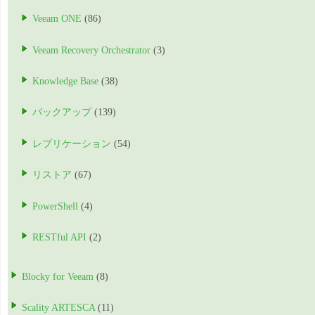
Veeam ONE
(86)
Veeam Recovery Orchestrator
(3)
Knowledge Base
(38)
バックアップ
(139)
レプリケーション
(54)
リストア
(67)
PowerShell
(4)
RESTful API
(2)
Blocky for Veeam
(8)
Scality ARTESCA
(11)