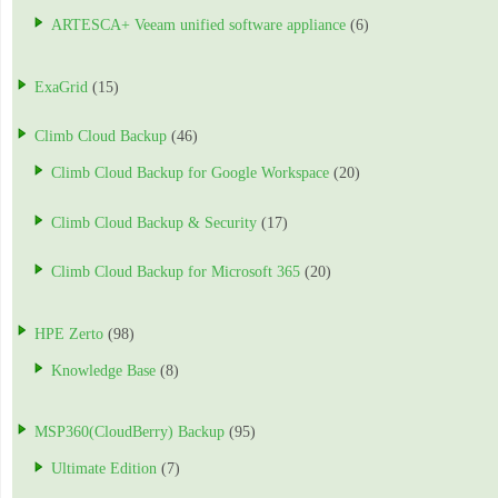
ARTESCA+ Veeam unified software appliance
(6)
ExaGrid
(15)
Climb Cloud Backup
(46)
Climb Cloud Backup for Google Workspace
(20)
Climb Cloud Backup & Security
(17)
Climb Cloud Backup for Microsoft 365
(20)
HPE Zerto
(98)
Knowledge Base
(8)
MSP360(CloudBerry) Backup
(95)
Ultimate Edition
(7)