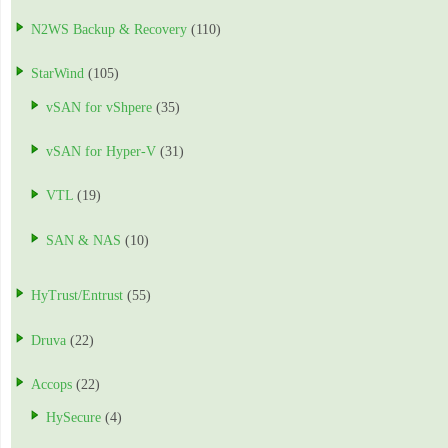
N2WS Backup & Recovery
(110)
StarWind
(105)
vSAN for vShpere
(35)
vSAN for Hyper-V
(31)
VTL
(19)
SAN & NAS
(10)
HyTrust/Entrust
(55)
Druva
(22)
Accops
(22)
HySecure
(4)