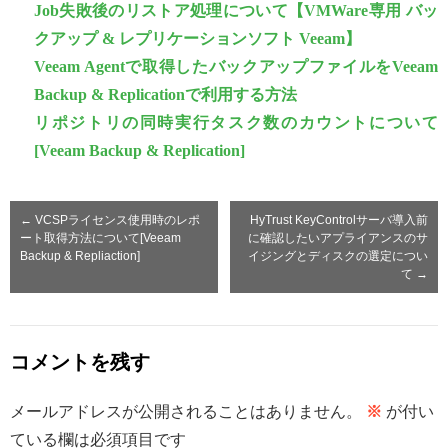
Job失敗後のリストア処理について【VMWare専用 バッ
クアップ & レプリケーションソフト Veeam】
Veeam Agentで取得したバックアップファイルをVeeam
Backup & Replicationで利用する方法
リポジトリの同時実行タスク数のカウントについて
[Veeam Backup & Replication]
←
VCSPライセンス使用時のレポ
HyTrust KeyControlサーバ導入前
ート取得方法について[Veeam
に確認したいアプライアンスのサ
Backup & Repliaction]
イジングとディスクの選定につい
て
→
コメントを残す
メールアドレスが公開されることはありません。
※
が付い
ている欄は必須項目です