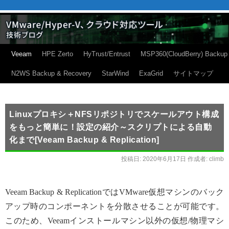
Veeam
HPE Zerto
HyTrust/Entrust
MSP360(CloudBerry) Backup
N2WS Backup & Recovery
StarWind
ExaGrid
サイトマップ
Linuxプロキシ＋NFSリポジトリでスケールアウト構成
をもっと簡単に！設定の紹介～スクリプトによる自動
化まで[Veeam Backup & Replication]
投稿日:
2020年6月17日
作成者:
climb
Veeam Backup & ReplicationではVMware仮想マシンのバック
アップ時のコンポーネントを分散させることが可能です。
このため、Veeamインストールマシン以外の仮想/物理マシ