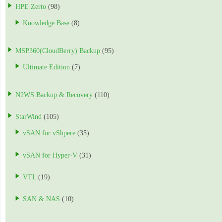
HPE Zerto
(98)
Knowledge Base
(8)
MSP360(CloudBerry) Backup
(95)
Ultimate Edition
(7)
N2WS Backup & Recovery
(110)
StarWind
(105)
vSAN for vShpere
(35)
vSAN for Hyper-V
(31)
VTL
(19)
SAN & NAS
(10)