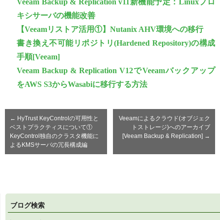
Veeam Backup & Replication v11新機能予定：Linuxプロ
キシサーバの機能改善
【Veeamリストア活用①】Nutanix AHV環境への移行
書き換え不可能リポジトリ(Hardened Repository)の構成
手順[Veeam]
Veeam Backup & Replication V12でVeeamバックアップ
をAWS S3からWasabiに移行する方法
←
HyTrust KeyControlの可用性と
Veeamによるクラウド(オブジェク
ベストプラクティスについて①
トストレージ)へのアーカイブ
KeyControl独自のクラスタ機能に
[Veeam Backup & Replication]
→
よるKMSサーバの冗長構成編
ブログ検索