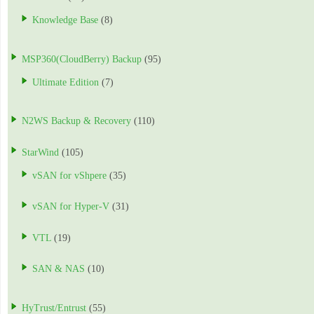
Knowledge Base
(8)
MSP360(CloudBerry) Backup
(95)
Ultimate Edition
(7)
N2WS Backup & Recovery
(110)
StarWind
(105)
vSAN for vShpere
(35)
vSAN for Hyper-V
(31)
VTL
(19)
SAN & NAS
(10)
HyTrust/Entrust
(55)