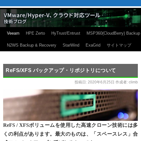
Veeam
HPE Zerto
HyTrust/Entrust
MSP360(CloudBerry) Backup
N2WS Backup & Recovery
StarWind
ExaGrid
サイトマップ
ReFS/XFS バックアップ・リポジトリについて
投稿日:
2020年6月25日
作成者:
climb
ReFS / XFSボリュームを使用した高速クローン技術には多
くの利点があります。最大のものは、「スペースレス」合