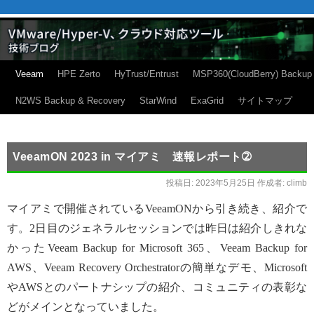
Veeam
HPE Zerto
HyTrust/Entrust
MSP360(CloudBerry) Backup
N2WS Backup & Recovery
StarWind
ExaGrid
サイトマップ
VeeamON 2023 in マイアミ 速報レポート➁
投稿日:
2023年5月25日
作成者:
climb
マイアミで開催されているVeeamONから引き続き、紹介で
す。2日目のジェネラルセッションでは昨日は紹介しきれな
かったVeeam Backup for Microsoft 365、Veeam Backup for
AWS、Veeam Recovery Orchestratorの簡単なデモ、Microsoft
やAWSとのパートナシップの紹介、コミュニティの表彰な
どがメインとなっていました。