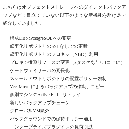
こちらはオブジェクトストレージへのダイレクトバックア
ップなどで目立てていない以下のような新機能を駆け足で
紹介していました。
構成DBのPostgreSQLへの変更
堅牢化リポジトリのSSHなしでの更新
堅牢化リポジトリのプロキシ（NBD）利用
プロキシ推奨リソースの変更（2タスクあたり1コアに）
ゲートウェイサーバの冗長化
スケールアウトリポジトリの配置ポリシー強制
VeeaMoverによるバックアップの移動、コピー
個別マシンのActive Full、リトライ
新しいバックアップチェーン
グローバルVM除外
バッググラウンドでの保持ポリシー適用
エンタープライズプラグインの負荷削減