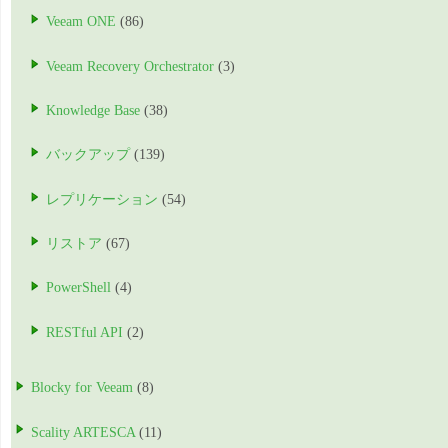
Veeam ONE
(86)
Veeam Recovery Orchestrator
(3)
Knowledge Base
(38)
バックアップ
(139)
レプリケーション
(54)
リストア
(67)
PowerShell
(4)
RESTful API
(2)
Blocky for Veeam
(8)
Scality ARTESCA
(11)