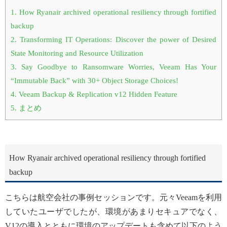
1.
How Ryanair archived operational resiliency through fortified
backup
2.
Transforming IT Operations: Discover the power of Desired
State Monitoring and Resource Utilization
3.
Say Goodbye to Ransomware Worries, Veeam Has Your
“Immutable Back” with 30+ Object Storage Choices!
4.
Veeam Backup & Replication v12 Hidden Feature
5.
まとめ
How Ryanair archived operational resiliency through fortified
backup
こちらは航空会社の事例セッションです。元々Veeamを利用
していたユーザでしたが、環境があまりセキュアでなく、
V12の導入とともに環境のアップデートも含めて以下のよう