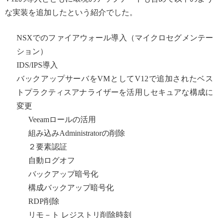
な実装を追加したという紹介でした。
NSXでのファイアウォール導入（マイクロセグメンテー
ション）
IDS/IPS導入
バックアップサーバをVMとしてV12で追加されたベス
トプラクティスアナライザーを活用しセキュアな構成に
変更
Veeamロールの活用
組み込みAdministratorの削除
２要素認証
自動ログオフ
バックアップ暗号化
構成バックアップ暗号化
RDP削除
リモ－ト レジストリ削除時刻