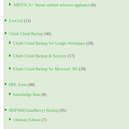
ARTESCA+ Veeam unified software appliance
(6)
ExaGrid
(15)
Climb Cloud Backup
(46)
Climb Cloud Backup for Google Workspace
(20)
Climb Cloud Backup & Security
(17)
Climb Cloud Backup for Microsoft 365
(20)
HPE Zerto
(98)
Knowledge Base
(8)
MSP360(CloudBerry) Backup
(95)
Ultimate Edition
(7)