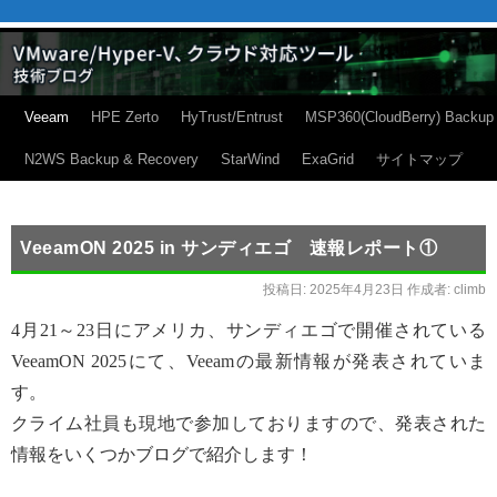
Veeam
HPE Zerto
HyTrust/Entrust
MSP360(CloudBerry) Backup
N2WS Backup & Recovery
StarWind
ExaGrid
サイトマップ
VeeamON 2025 in サンディエゴ 速報レポート①
投稿日:
2025年4月23日
作成者:
climb
4月21～23日にアメリカ、サンディエゴで開催されている
VeeamON 2025にて、Veeamの最新情報が発表されていま
す。
クライム社員も現地で参加しておりますので、発表された
情報をいくつかブログで紹介します！