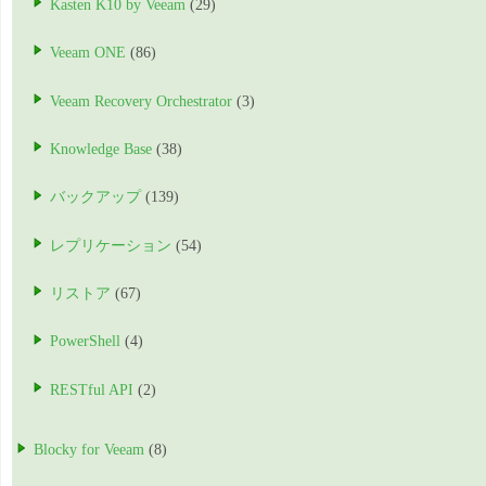
Kasten K10 by Veeam
(29)
Veeam ONE
(86)
Veeam Recovery Orchestrator
(3)
Knowledge Base
(38)
バックアップ
(139)
レプリケーション
(54)
リストア
(67)
PowerShell
(4)
RESTful API
(2)
Blocky for Veeam
(8)