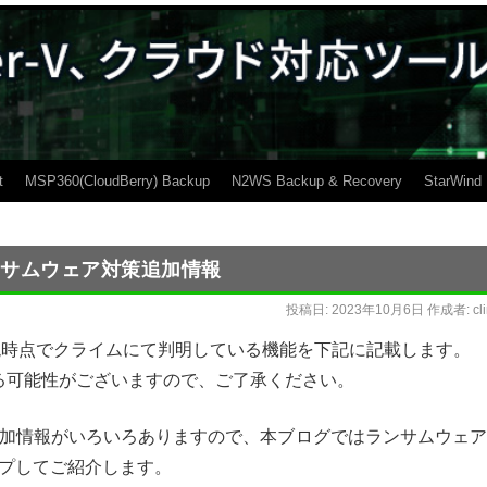
t
MSP360(CloudBerry) Backup
N2WS Backup & Recovery
StarWind
 ランサムウェア対策追加情報
投稿日:
2023年10月6日
作成者:
cl
した。現時点でクライムにて判明している機能を下記に記載します。
る可能性がございますので、ご了承ください。
加情報がいろいろありますので、本ブログではランサムウェア
プしてご紹介します。