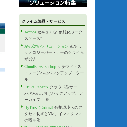
クライム製品・サービス
Accops
セキュアな”仮想化ワーク
スペース”
AWS対応ソリューション
APN テ
クノロジーパートナーのクライム
が提供
CloudBerry Backup
クラウド・ス
トレージへのバックアップ・ツー
ル
Druva Phoenix
クラウド型サー
バ,VMware向けバックアップ、ア
ーカイブ、DR
HyTrust (Entrust)
仮想環境へのア
クセス制御とVM、インスタンス
の暗号化