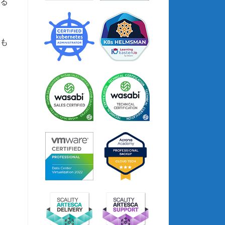
いる
とも