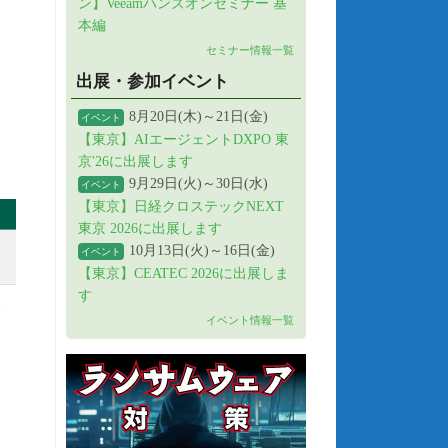
ン】Veeamハンズオンセミナー 基
本編
セミナー情報一覧
出展・参加イベント
8月20日(木)～21日(金)
イベント
【東京】AIエージェントDXPO 東
京'26に出展します
9月29日(火)～30日(水)
イベント
【東京】日経クロステックNEXT
東京 2026に出展します
10月13日(火)～16日(金)
イベント
【東京】CEATEC 2026に出展しま
す
イベント情報一覧