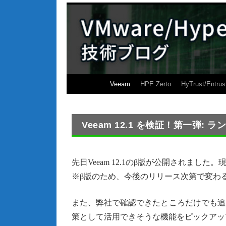
Veeam
HPE Zerto
HyTrust/Entrus
Veeam 12.1 を検証！第一弾:
先日Veeam 12.1のβ版が公開されま
※β版のため、今後のリリース次第で変わ
また、弊社で確認できたところだけでも追
策として活用できそうな機能をピックアッ