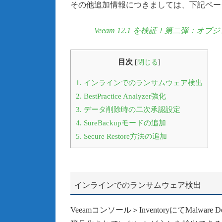
その他追加情報につきましては、下記ペー
Veeam 12.1 を検証！第二弾
目次
[
閉じる
]
1.
インラインでのランサムウェア検出
2.
BestPractice Analyzer強化
3.
データ削除時の二次承認設定
4.
SureBackupモードの追加
5.
Secure Restore方法の追加
インラインでのランサムウェア検出
Veeamコンソール＞InventoryにてMal