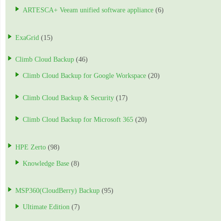
ARTESCA+ Veeam unified software appliance
(6)
ExaGrid
(15)
Climb Cloud Backup
(46)
Climb Cloud Backup for Google Workspace
(20)
Climb Cloud Backup & Security
(17)
Climb Cloud Backup for Microsoft 365
(20)
HPE Zerto
(98)
Knowledge Base
(8)
MSP360(CloudBerry) Backup
(95)
Ultimate Edition
(7)