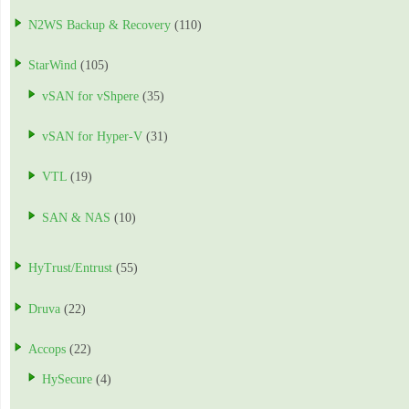
N2WS Backup & Recovery
(110)
StarWind
(105)
vSAN for vShpere
(35)
vSAN for Hyper-V
(31)
VTL
(19)
SAN & NAS
(10)
HyTrust/Entrust
(55)
Druva
(22)
Accops
(22)
HySecure
(4)