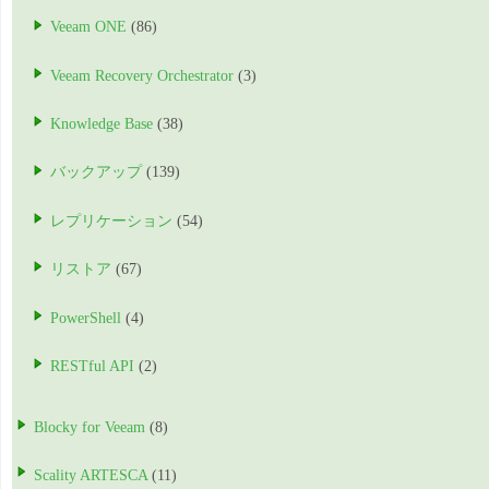
Veeam ONE
(86)
Veeam Recovery Orchestrator
(3)
Knowledge Base
(38)
バックアップ
(139)
レプリケーション
(54)
リストア
(67)
PowerShell
(4)
RESTful API
(2)
Blocky for Veeam
(8)
Scality ARTESCA
(11)