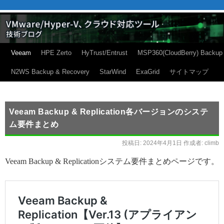
Veeam
HPE Zerto
HyTrust/Entrust
MSP360(CloudBerry) Backup
N2WS Backup & Recovery
StarWind
ExaGrid
サイトマップ
Veeam Backup & Replication各バージョンのシステ
ム要件まとめ
投稿日:
2024年4月1日
作成者:
climb
Veeam Backup & Replicationシステム要件まとめページです。