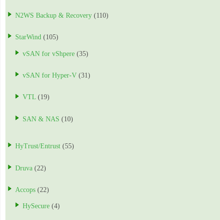
N2WS Backup & Recovery
(110)
StarWind
(105)
vSAN for vShpere
(35)
vSAN for Hyper-V
(31)
VTL
(19)
SAN & NAS
(10)
HyTrust/Entrust
(55)
Druva
(22)
Accops
(22)
HySecure
(4)