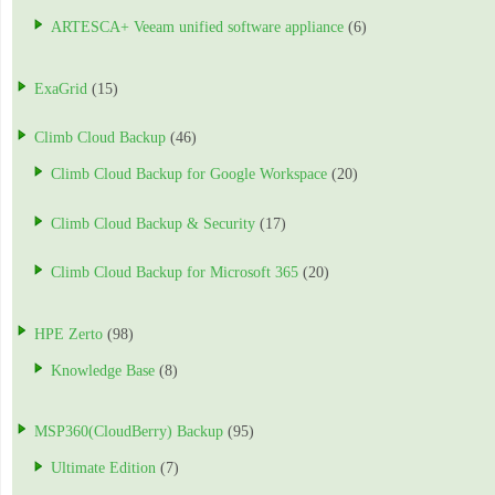
ARTESCA+ Veeam unified software appliance
(6)
ExaGrid
(15)
Climb Cloud Backup
(46)
Climb Cloud Backup for Google Workspace
(20)
Climb Cloud Backup & Security
(17)
Climb Cloud Backup for Microsoft 365
(20)
HPE Zerto
(98)
Knowledge Base
(8)
MSP360(CloudBerry) Backup
(95)
Ultimate Edition
(7)