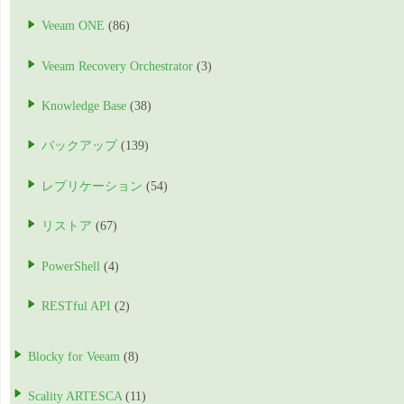
Veeam ONE
(86)
Veeam Recovery Orchestrator
(3)
Knowledge Base
(38)
バックアップ
(139)
レプリケーション
(54)
リストア
(67)
PowerShell
(4)
RESTful API
(2)
Blocky for Veeam
(8)
Scality ARTESCA
(11)