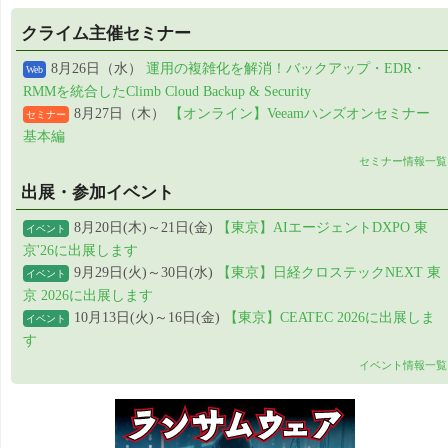
クライム主催セミナー
8月26日（水）
運用の複雑化を解消！バックアップ・EDR・
Web
RMMを統合したClimb Cloud Backup & Security
8月27日（木）
【オンライン】Veeamハンズオンセミナー
セミナー
基本編
セミナー情報一覧
出展・参加イベント
8月20日(木)～21日(金)
【東京】AIエージェントDXPO 東
イベント
京'26に出展します
9月29日(火)～30日(水)
【東京】日経クロステックNEXT 東
イベント
京 2026に出展します
10月13日(火)～16日(金)
【東京】CEATEC 2026に出展しま
イベント
す
イベント情報一覧