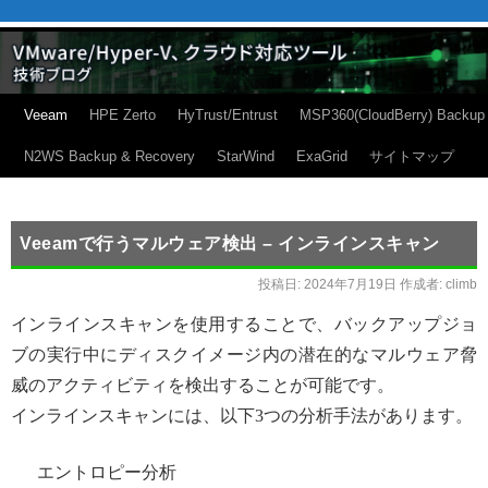
Veeam
HPE Zerto
HyTrust/Entrust
MSP360(CloudBerry) Backup
N2WS Backup & Recovery
StarWind
ExaGrid
サイトマップ
Veeamで行うマルウェア検出 – インラインスキャン
投稿日:
2024年7月19日
作成者:
climb
インラインスキャンを使用することで、バックアップジョ
ブの実行中にディスクイメージ内の潜在的なマルウェア脅
威のアクティビティを検出することが可能です。
インラインスキャンには、以下3つの分析手法があります。
エントロピー分析