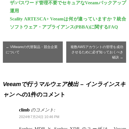
ザ/パスワード管理不要でセキュアなVeeamバックアップ
運用
Scality ARTESCA+ Veeamは何が違っていますか？統合
ソフトウェア・アプライアンス(PBBA)に関するFAQ
←
VMwareの代替製品・競合企業
複数AWSアカウントの管理を成功
について
させるために必ず知っておくべき
秘訣
→
Veeamで行うマルウェア検出 – インラインスキ
ャン
への1件のコメント
climb
のコメント:
2024年7月24日 10:46 PM
Sophos MDR と Sophos XDR のユーザは、Veeam