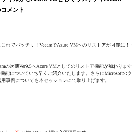
のコメント
連携もこれでバッチリ！VeeamでAzure VMへのリストアが可能に！ 
mの次期Ver9.5へAzure VMとしてのリストア機能が加わりま
新機能についていち早くご紹介いたします。さらにMicrosoftの
le の活用事例についても本セッションにて取り上げます。