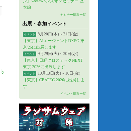
ン】Veeamハンズオンセミナー 基
本編
セミナー情報一覧
出展・参加イベント
8月20日(木)～21日(金)
イベント
【東京】AIエージェントDXPO 東
京'26に出展します
9月29日(火)～30日(水)
イベント
【東京】日経クロステックNEXT
東京 2026に出展します
ら
10月13日(火)～16日(金)
イベント
【東京】CEATEC 2026に出展しま
す
イベント情報一覧