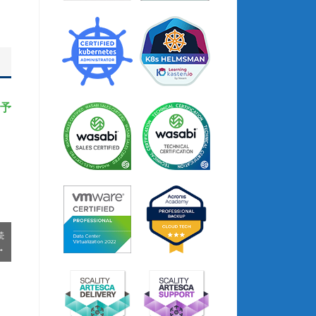
5予
続
→