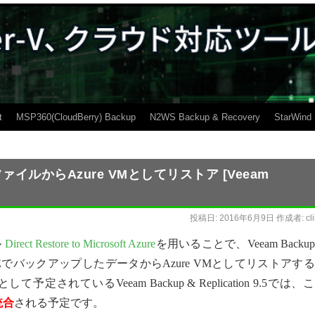
t
MSP360(CloudBerry) Backup
N2WS Backup & Recovery
StarWind
ァイルからAzure VMとしてリストア [Veeam
投稿日:
2016年6月9日
作成者:
cl
ル
Direct Restore to Microsoft Azure
を用いることで、Veeam Backup
Backup FREEでバックアップしたデータからAzure VMとしてリストアす
ているVeeam Backup & Replication 9.5では、
統合
される予定です。