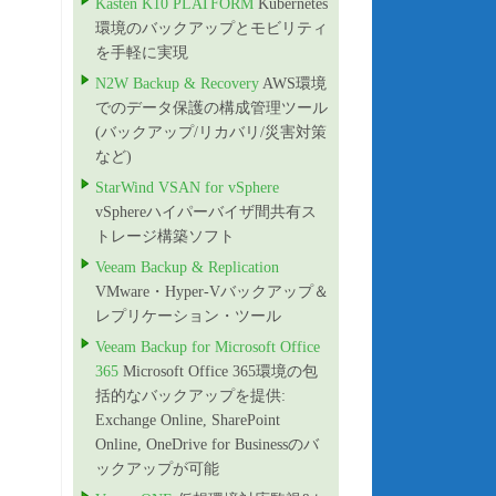
Kasten K10 PLATFORM
Kubernetes
環境のバックアップとモビリティ
を手軽に実現
N2W Backup & Recovery
AWS環境
でのデータ保護の構成管理ツール
(バックアップ/リカバリ/災害対策
など)
StarWind VSAN for vSphere
vSphereハイパーバイザ間共有ス
トレージ構築ソフト
Veeam Backup & Replication
VMware・Hyper-Vバックアップ＆
レプリケーション・ツール
Veeam Backup for Microsoft Office
365
Microsoft Office 365環境の包
括的なバックアップを提供:
Exchange Online, SharePoint
Online, OneDrive for Businessのバ
ックアップが可能