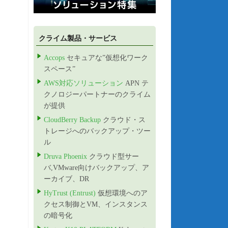
クライム製品・サービス
Accops
セキュアな”仮想化ワーク
スペース”
AWS対応ソリューション
APN テ
クノロジーパートナーのクライム
が提供
CloudBerry Backup
クラウド・ス
トレージへのバックアップ・ツー
ル
Druva Phoenix
クラウド型サー
バ,VMware向けバックアップ、ア
ーカイブ、DR
HyTrust (Entrust)
仮想環境へのア
クセス制御とVM、インスタンス
の暗号化