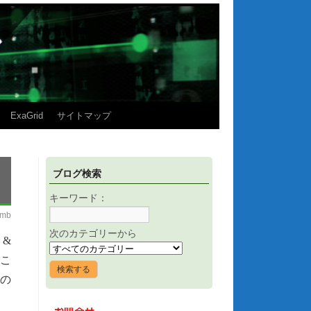
ExaGrid
サイトマップ
ブログ検索
キーワード：
imb
次のカテゴリーから
 &
るこ
この