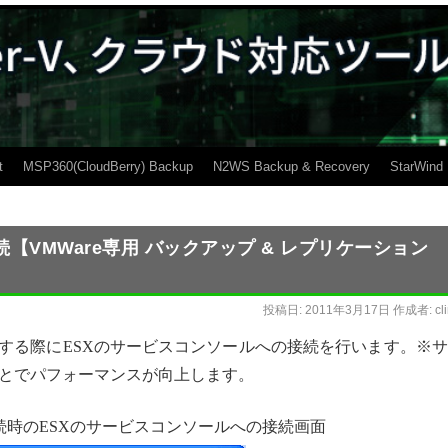
t
MSP360(CloudBerry) Backup
N2WS Backup & Recovery
StarWind
【VMWare専用 バックアップ & レプリケーション
投稿日:
2011年3月17日
作成者:
cl
n からESXに接続する際にESXのサービスコンソールへの接続を行います。※
とでパフォーマンスが向上します。
 からESXに接続時のESXのサービスコンソールへの接続画面