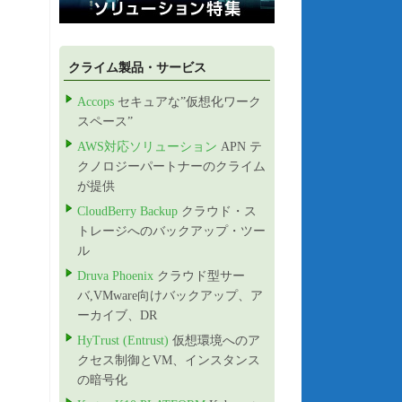
クライム製品・サービス
Accops
セキュアな”仮想化ワーク
スペース”
AWS対応ソリューション
APN テ
クノロジーパートナーのクライム
が提供
CloudBerry Backup
クラウド・ス
トレージへのバックアップ・ツー
ル
Druva Phoenix
クラウド型サー
バ,VMware向けバックアップ、ア
ーカイブ、DR
HyTrust (Entrust)
仮想環境へのア
クセス制御とVM、インスタンス
の暗号化