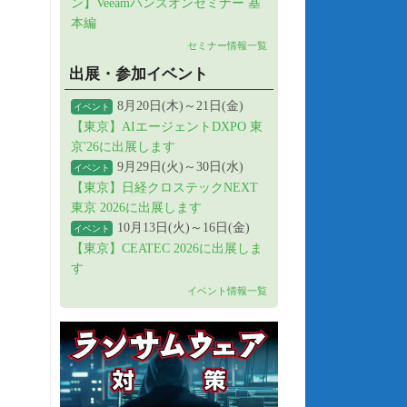
ン】Veeamハンズオンセミナー 基
本編
セミナー情報一覧
出展・参加イベント
8月20日(木)～21日(金)
イベント
【東京】AIエージェントDXPO 東
京'26に出展します
9月29日(火)～30日(水)
イベント
【東京】日経クロステックNEXT
東京 2026に出展します
10月13日(火)～16日(金)
イベント
【東京】CEATEC 2026に出展しま
す
イベント情報一覧