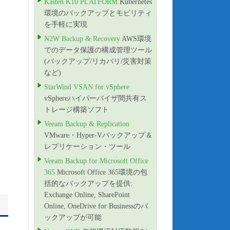
Kasten K10 PLATFORM
Kubernetes
環境のバックアップとモビリティ
を手軽に実現
N2W Backup & Recovery
AWS環境
でのデータ保護の構成管理ツール
(バックアップ/リカバリ/災害対策
など)
StarWind VSAN for vSphere
vSphereハイパーバイザ間共有ス
トレージ構築ソフト
Veeam Backup & Replication
VMware・Hyper-Vバックアップ＆
レプリケーション・ツール
Veeam Backup for Microsoft Office
365
Microsoft Office 365環境の包
括的なバックアップを提供:
Exchange Online, SharePoint
Online, OneDrive for Businessのバ
ックアップが可能