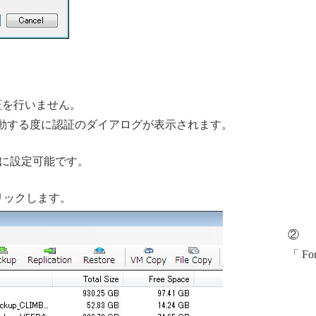
と認証を行いません。
cationを起動する度に認証のダイアログが表示されます。
に設定可能です。
リックします。
②
「For