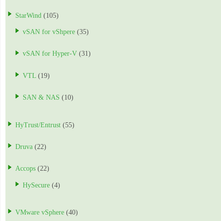
StarWind
(105)
vSAN for vShpere
(35)
vSAN for Hyper-V
(31)
VTL
(19)
SAN & NAS
(10)
HyTrust/Entrust
(55)
Druva
(22)
Accops
(22)
HySecure
(4)
VMware vSphere
(40)