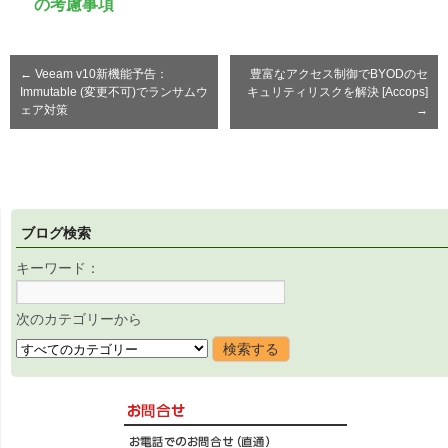
の考慮事項
←
Veeam v10新機能予告：
豊富なアクセス制御でBYODのセ
Immutable (変更不可)でランサムウ
キュリティリスクを解決 [Accops]
ェア対策
→
ブログ検索
キーワード：
次のカテゴリーから