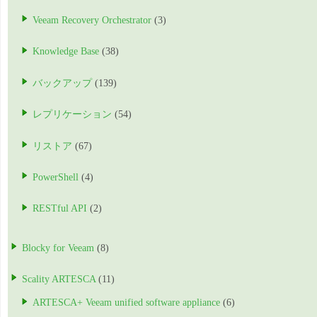
Veeam Recovery Orchestrator
(3)
Knowledge Base
(38)
バックアップ
(139)
レプリケーション
(54)
リストア
(67)
PowerShell
(4)
RESTful API
(2)
Blocky for Veeam
(8)
Scality ARTESCA
(11)
ARTESCA+ Veeam unified software appliance
(6)