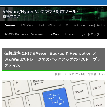
Veeam
HPE Zerto
HyTrust/Entrust
MSP360(CloudBerry) Backup
N2WS Backup & Recovery
StarWind
ExaGrid
サイトマップ
仮想環境におけるVeeam Backup & Replication と
StarWindストレージでのバックアップのベスト・プラ
クティス
投稿日:
2019年12月14日
作成者:
climb