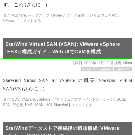
す。 これ (さらに…)
タグ:
vSphere
,
バックアップ
,
Hyper-V
,
データ保護
,
ランサムウェア対策
,
VMware
|
コメントする
StarWind Virtual SAN (VSAN): VMware vSphere
[ESXi] 構成ガイド – Web UIでCVMを構成
投稿日:
2023年11月1日
作成者:
climb
vSAN for vShpere
StarWind
StarWind Virtual SAN for vSphere の概要 StarWind Virtual
SAN(VS (さらに…)
タグ:
SDS
,
VMware
,
vSphere
,
ソフトウェアデファインドストレージ
,
iSCSI
,
SAN
,
仮想化
,
NAS
,
vSAN
,
HCI
,
Starwind
|
コメントする
StarWindデータストア接続後の追加構成: VMware