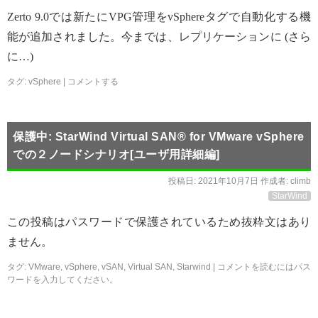
Zerto 9.0では新たにVPG管理をvSphereタグで自動化する機
能が追加されました。今までは、レプリケーションに (さら
に…)
タグ:
vSphere
|
コメントする
保護中: StarWind Virtual SAN® for VMware vSphere
での２ノードシナリオ[ユーザ用詳細編]
投稿日:
2021年10月7日
作成者:
climb
StarWind
この投稿はパスワードで保護されているため抜粋文はあり
ません。
タグ:
VMware
,
vSphere
,
vSAN
,
Virtual SAN
,
Starwind
|
コメントを読むにはパス
ワードを入力してください。