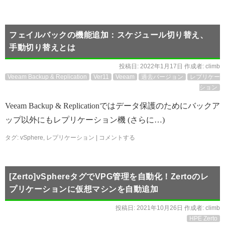
フェイルバックの機能追加：スケジュール切り替え、
手動切り替えとは
投稿日:
2022年1月17日
作成者:
climb
Veeam Backup & Replication
Ver11
Veeam
過去バージョン
レプリケー
ション
Veeam Backup & Replicationではデータ保護のためにバックア
ップ以外にもレプリケーション機 (さらに…)
タグ:
vSphere
,
レプリケーション
|
コメントする
[Zerto]vSphereタグでVPG管理を自動化！Zertoのレ
プリケーションに仮想マシンを自動追加
投稿日:
2021年10月26日
作成者:
climb
HPE Zerto