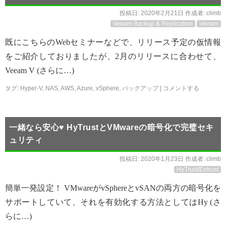
投稿日:
2020年2月21日
作成者:
climb
Veeam Backup & Replication
Veeam
既にこちらのWebセミナーなどで、リリース予定の仮情報
をご紹介しておりましたが、2月のリリースに合わせて、
Veeam V (さらに…)
タグ:
Hyper-V
,
NAS
,
AWS
,
Azure
,
vSphere
,
バックアップ
|
コメントする
一緒なら安心♥ HyTrustとVMwareの暗号化で完璧セキ
ュリティ
投稿日:
2020年1月23日
作成者:
climb
HyTrust/Entrust
簡単一発設定！ VMwareがvSphereとvSANの両方の暗号化を
サポートしていて、それを有効化する方法としてはHy (さ
らに…)