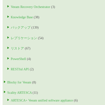
Veeam Recovery Orchestrator
(3)
Knowledge Base
(38)
バックアップ
(139)
レプリケーション
(54)
リストア
(67)
PowerShell
(4)
RESTful API
(2)
Blocky for Veeam
(8)
Scality ARTESCA
(11)
ARTESCA+ Veeam unified software appliance
(6)