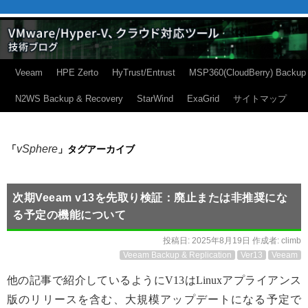
Veeam
HPE Zerto
HyTrust/Entrust
MSP360(CloudBerry) Backup
N2WS Backup & Recovery
StarWind
ExaGrid
サイトマップ
vSphere
「
」タグアーカイブ
次期Veeam v13を先取り検証：廃止または非推奨にな
る予定の機能について
投稿日:
2025年8月19日
作成者:
climb
Veeam Backup & Replication
Ver13
Veeam
他の記事で紹介しているようにV13はLinuxアプライアンス
版のリリースを含む、大規模アップデートになる予定で