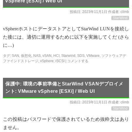
vSphere [ESXi] / Web UI
投稿日:
2023年11月1日
作成者:
climb
StarWind
vSphereホストにデータストアとしてStarWind LUNを接続し
た後には、適切に運用するために以下を実施してくだ (さら
に…)
タグ:
SAN
,
仮想化
,
NAS
,
vSAN
,
HCI
,
Starwind
,
SDS
,
VMware
,
ソフトウェアデ
ファインドストレージ
,
vSphere
,
iSCSI
|
コメントする
保護中: 環境の事前準備とStarWind VSANデプロイメ
ント: VMware vSphere [ESXi] / Web UI
投稿日:
2023年11月1日
作成者:
climb
StarWind
この投稿はパスワードで保護されているため抜粋文はあり
ません。