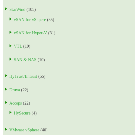
StarWind
(105)
vSAN for vShpere
(35)
vSAN for Hyper-V
(31)
VTL
(19)
SAN & NAS
(10)
HyTrust/Entrust
(55)
Druva
(22)
Accops
(22)
HySecure
(4)
VMware vSphere
(40)