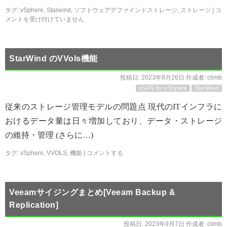
タグ:
vSphere
,
Starwind
,
ソフトウェアデファインドストレージ
,
ストレージ
|
コ
メントを受け付けていません
StarWind のVVols機能
投稿日:
2023年9月26日
作成者:
climb
vSAN for vShpere
StarWind
従来のストレージ管理モデルの問題点 現代のITインフラに
おけるデータ量は日々増加しており、データ・ストレージ
の維持・管理 (さらに…)
タグ:
vSphere
,
VVOLS
,
機能
|
コメントする
Veeamサイジングまとめ[Veeam Backup &
Replication]
投稿日:
2023年9月7日
作成者:
climb