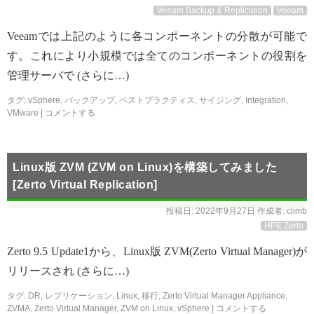
Veeam Backup & Replication
Veeam
Veeamでは上記のように各コンポーネントの分散が可能で
す。これにより小規模では全てのコンポーネントの役割を
管理サーバで (さらに…)
タグ:
vSphere
,
バックアップ
,
ベストプラクティス
,
サイジング
,
Integration
,
VMware
|
コメントする
Linux版 ZVM (ZVM on Linux)を構築してみました
[Zerto Virtual Replication]
投稿日:
2022年9月27日
作成者:
climb
HPE Zerto
Zerto 9.5 Update1から、Linux版 ZVM(Zerto Virtual Manager)が
リリースされ (さらに…)
タグ:
DR
,
レプリケーション
,
Linux
,
移行
,
Zerto Virtual Manager Appliance
,
ZVMA
,
Zerto Virtual Manager
,
ZVM on Linux
,
vSphere
|
コメントする