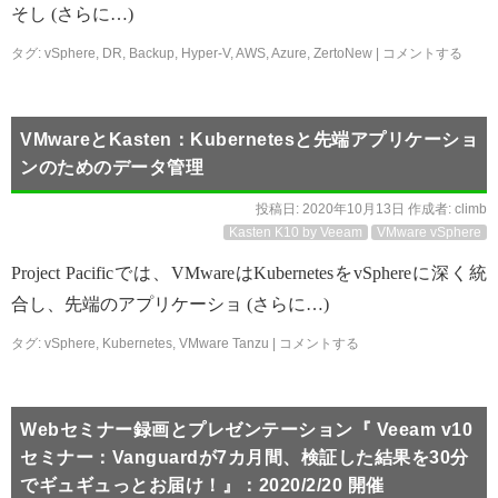
そし (さらに…)
タグ:
vSphere
,
DR
,
Backup
,
Hyper-V
,
AWS
,
Azure
,
ZertoNew
|
コメントする
VMwareとKasten：Kubernetesと先端アプリケーショ
ンのためのデータ管理
投稿日:
2020年10月13日
作成者:
climb
Kasten K10 by Veeam
VMware vSphere
Project Pacificでは、VMwareはKubernetesをvSphereに深く統
合し、先端のアプリケーショ (さらに…)
タグ:
vSphere
,
Kubernetes
,
VMware Tanzu
|
コメントする
Webセミナー録画とプレゼンテーション『 Veeam v10
セミナー：Vanguardが7カ月間、検証した結果を30分
でギュギュっとお届け！』：2020/2/20 開催