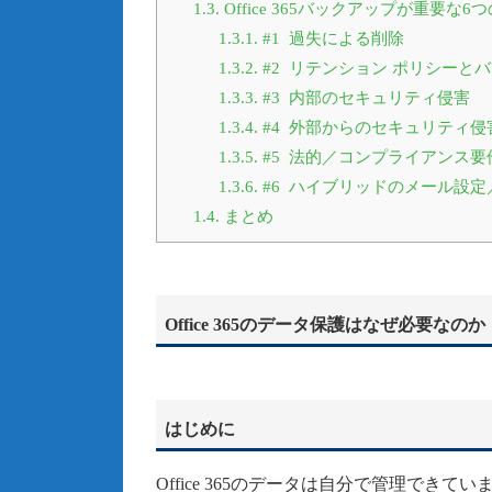
1.3.
Office 365バックアップが重要な6
1.3.1.
#1 過失による削除
1.3.2.
#2 リテンション ポリシーと
1.3.3.
#3 内部のセキュリティ侵害
1.3.4.
#4 外部からのセキュリティ侵
1.3.5.
#5 法的／コンプライアンス要
1.3.6.
#6 ハイブリッドのメール設
1.4.
まとめ
Office 365のデータ保護はなぜ必要なのか
はじめに
Office 365のデータは自分で管理で