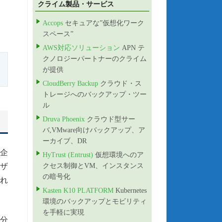
クライム製品・サービス
Accops
セキュアな”仮想化ワーク
スペース”
AWS対応ソリューション
APN テ
クノロジーパートナーのクライム
が提供
CloudBerry Backup
クラウド・ス
トレージへのバックアップ・ツー
ル
Druva Phoenix
クラウド型サー
バ,VMware向けバックアップ、ア
ーカイブ、DR
の企
HyTrust (Entrust)
仮想環境へのア
ーザ
クセス制御とVM、インスタンス
の暗号化
せれ
Kasten K10 PLATFORM
Kubernetes
環境のバックアップとモビリティ
を手軽に実現
分