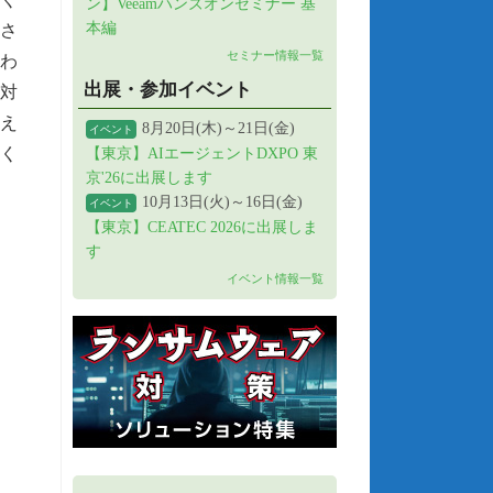
ン】Veeamハンズオンセミナー 基
本編
さ
セミナー情報一覧
わ
出展・参加イベント
対
え
8月20日(木)～21日(金)
イベント
く
【東京】AIエージェントDXPO 東
京'26に出展します
10月13日(火)～16日(金)
イベント
【東京】CEATEC 2026に出展しま
す
イベント情報一覧