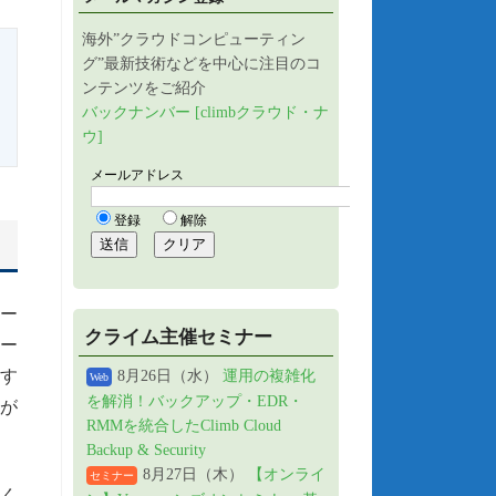
海外”クラウドコンピューティン
グ”最新技術などを中心に注目のコ
ンテンツをご紹介
バックナンバー [climbクラウド・ナ
ウ]
ザー
クライム主催セミナー
ザー
起す
8月26日（水）
運用の複雑化
Web
を解消！バックアップ・EDR・
が
RMMを統合したClimb Cloud
Backup & Security
8月27日（木）
【オンライ
セミナー
多く