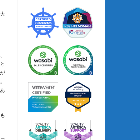
大
し、
ると
tが
。
あ
でも