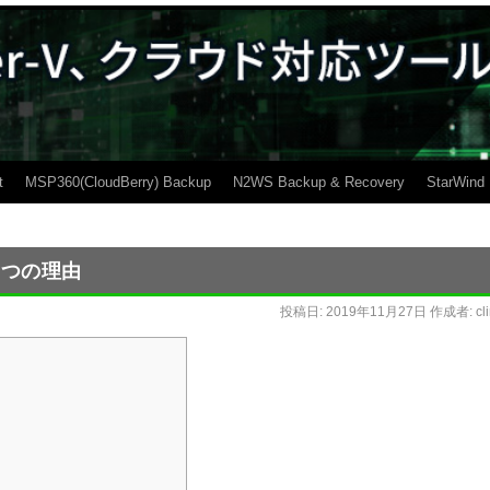
t
MSP360(CloudBerry) Backup
N2WS Backup & Recovery
StarWind
な6つの理由
投稿日:
2019年11月27日
作成者:
cl