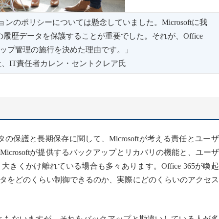
ンションのポリシーについては懸念していました。Microsoftに我
履歴データを保護することが重要でした。それが、Office
アップ管理の施行を決めた理由です。」
ystems社、IT責任者カレン・セントクレア氏
365データの保護と長期保存に関して、Microsoftが考える責任とユー
crosoftが提供するバックアップとリカバリの機能と、ユー
くかけ離れている場合も多々あります。Office 365が喚
タをどのくらい制御できるのか、実際にどのくらいのアクセス
理的な冗長性がともないますが、それをバックアップと勘違いしている人が