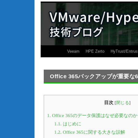
Veeam
HPE Zerto
HyTrust/Entrus
Office 365バックアップが重要
目次
[
閉じる
]
1.
Office 365のデータ保護はなぜ必要なのか
1.1.
はじめに
1.2.
Office 365に関する大きな誤解