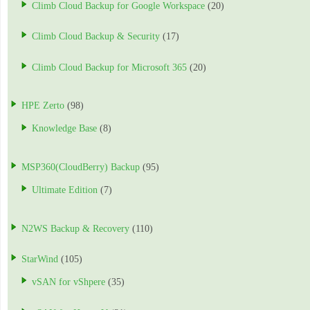
Climb Cloud Backup for Google Workspace
(20)
Climb Cloud Backup & Security
(17)
Climb Cloud Backup for Microsoft 365
(20)
HPE Zerto
(98)
Knowledge Base
(8)
MSP360(CloudBerry) Backup
(95)
Ultimate Edition
(7)
N2WS Backup & Recovery
(110)
StarWind
(105)
vSAN for vShpere
(35)