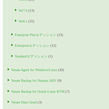
Ver7.0
(13)
Ver6.x
(31)
Enterprise Plusエディション
(23)
Enterpriseエディション
(12)
Standardエディション
(1)
Veeam Agent for Windows/Linux
(20)
Veeam Backup for Nutanix AHV
(9)
Veeam Backup for Oracle Linux KVM
(7)
Veeam Data Cloud
(3)