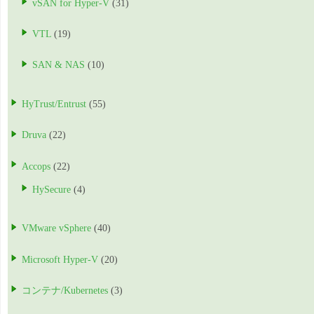
vSAN for Hyper-V
(31)
VTL
(19)
SAN & NAS
(10)
HyTrust/Entrust
(55)
Druva
(22)
Accops
(22)
HySecure
(4)
VMware vSphere
(40)
Microsoft Hyper-V
(20)
コンテナ/Kubernetes
(3)