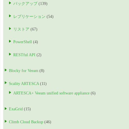
バックアップ
(139)
レプリケーション
(54)
リストア
(67)
PowerShell
(4)
RESTful API
(2)
Blocky for Veeam
(8)
Scality ARTESCA
(11)
ARTESCA+ Veeam unified software appliance
(6)
ExaGrid
(15)
Climb Cloud Backup
(46)