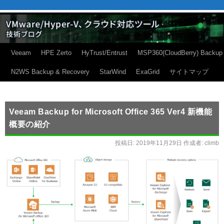
Veeam
HPE Zerto
HyTrust/Entrust
MSP360(CloudBerry) Backup
N2WS Backup & Recovery
StarWind
ExaGrid
サイトマップ
Veeam Backup for Microsoft Office 365 Ver4 新機能
概要の紹介
投稿日:
2019年11月29日
作成者:
climb