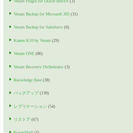
Veeam Plugin for Oracle RMAN
(3)
Veeam Backup for Microsoft 365
(31)
Veeam Backup for Salesforce
(6)
Kasten K10 by Veeam
(29)
Veeam ONE
(86)
Veeam Recovery Orchestrator
(3)
Knowledge Base
(38)
バックアップ
(139)
レプリケーション
(54)
リストア
(67)
PowerShell
(4)