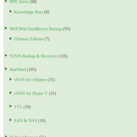
HPE Zerto
(98)
Knowledge Base
(8)
MSP360(CloudBerry) Backup
(95)
Ultimate Edition
(7)
N2WS Backup & Recovery
(110)
StarWind
(105)
vSAN for vShpere
(35)
vSAN for Hyper-V
(31)
VTL
(19)
SAN & NAS
(10)