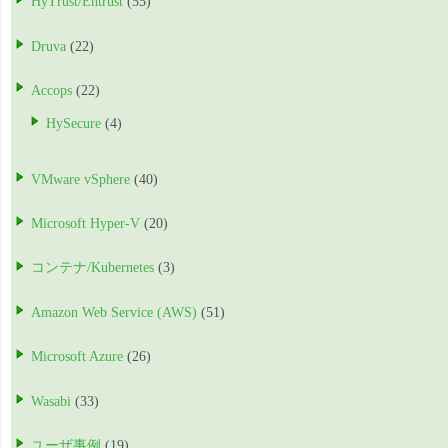
HyTrust/Entrust
(55)
Druva
(22)
Accops
(22)
HySecure
(4)
VMware vSphere
(40)
Microsoft Hyper-V
(20)
コンテナ/Kubernetes
(3)
Amazon Web Service (AWS)
(51)
Microsoft Azure
(26)
Wasabi
(33)
ユーザ事例
(19)