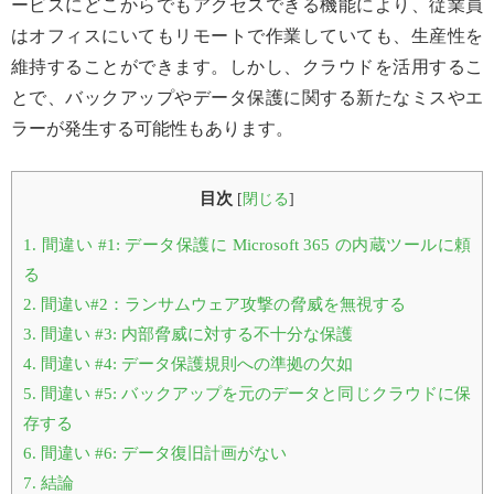
ービスにどこからでもアクセスできる機能により、従業員
はオフィスにいてもリモートで作業していても、生産性を
維持することができます。しかし、クラウドを活用するこ
とで、バックアップやデータ保護に関する新たなミスやエ
ラーが発生する可能性もあります。
目次
[
閉じる
]
1.
間違い #1: データ保護に Microsoft 365 の内蔵ツールに頼
る
2.
間違い#2：ランサムウェア攻撃の脅威を無視する
3.
間違い #3: 内部脅威に対する不十分な保護
4.
間違い #4: データ保護規則への準拠の欠如
5.
間違い #5: バックアップを元のデータと同じクラウドに保
存する
6.
間違い #6: データ復旧計画がない
7.
結論