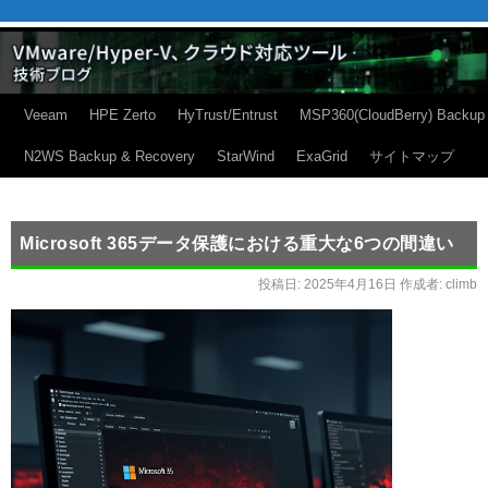
Veeam
HPE Zerto
HyTrust/Entrust
MSP360(CloudBerry) Backup
N2WS Backup & Recovery
StarWind
ExaGrid
サイトマップ
Microsoft 365データ保護における重大な6つの間違い
投稿日:
2025年4月16日
作成者:
climb