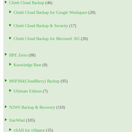
Climb Cloud Backup
(46)
Climb Cloud Backup for Google Workspace
(20)
Climb Cloud Backup & Security
(17)
Climb Cloud Backup for Microsoft 365
(20)
HPE Zerto
(98)
Knowledge Base
(8)
MSP360(CloudBerry) Backup
(95)
Ultimate Edition
(7)
N2WS Backup & Recovery
(110)
StarWind
(105)
vSAN for vShpere
(35)