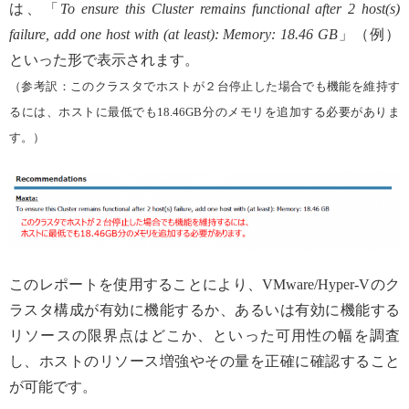
は、「
To ensure this Cluster remains functional after 2 host(s)
failure, add one host with (at least): Memory: 18.46 GB
」（例）
といった形で表示されます。
（参考訳：このクラスタでホストが２台停止した場合でも機能を維持す
るには、ホストに最低でも18.46GB分のメモリを追加する必要がありま
す。）
このレポートを使用することにより、VMware/Hyper-Vのク
ラスタ構成が有効に機能するか、あるいは有効に機能する
リソースの限界点はどこか、といった可用性の幅を調査
し、ホストのリソース増強やその量を正確に確認すること
が可能です。