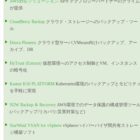
AWS対応ソリューション
APN テクノロジーパートナーのクライム
が提供
CloudBerry Backup
クラウド・ストレージへのバックアップ・ツー
ル
Druva Phoenix
クラウド型サーバ,VMware向けバックアップ、アー
カイブ、DR
HyTrust (Entrust)
仮想環境へのアクセス制御とVM、インスタンス
の暗号化
Kasten K10 PLATFORM
Kubernetes環境のバックアップとモビリテ
を手軽に実現
N2W Backup & Recovery
AWS環境でのデータ保護の構成管理ツー
(バックアップ/リカバリ/災害対策など)
StarWind VSAN for vSphere
vSphereハイパーバイザ間共有ストレー
ジ構築ソフト