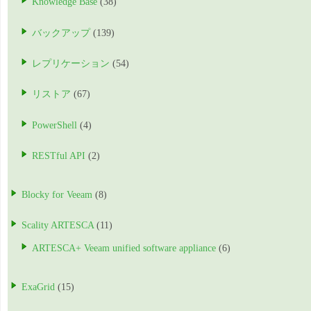
Knowledge Base
(38)
バックアップ
(139)
レプリケーション
(54)
リストア
(67)
PowerShell
(4)
RESTful API
(2)
Blocky for Veeam
(8)
Scality ARTESCA
(11)
ARTESCA+ Veeam unified software appliance
(6)
ExaGrid
(15)