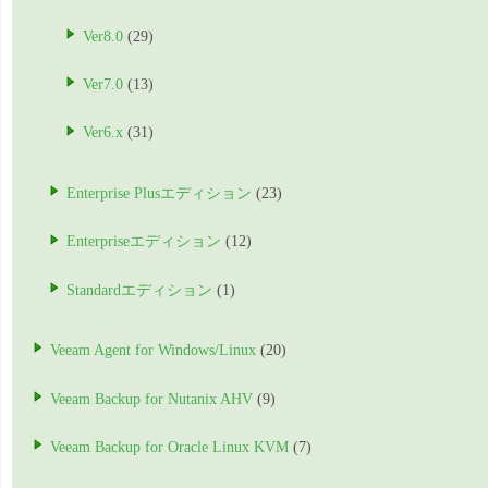
Ver8.0
(29)
Ver7.0
(13)
Ver6.x
(31)
Enterprise Plusエディション
(23)
Enterpriseエディション
(12)
Standardエディション
(1)
Veeam Agent for Windows/Linux
(20)
Veeam Backup for Nutanix AHV
(9)
Veeam Backup for Oracle Linux KVM
(7)