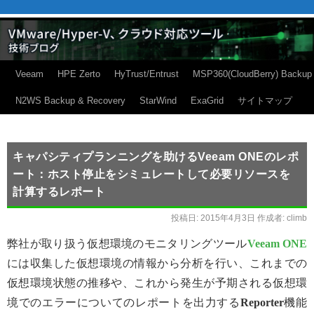
Veeam
HPE Zerto
HyTrust/Entrust
MSP360(CloudBerry) Backup
N2WS Backup & Recovery
StarWind
ExaGrid
サイトマップ
キャパシティプランニングを助けるVeeam ONEのレポ
ート：ホスト停止をシミュレートして必要リソースを
計算するレポート
投稿日:
2015年4月3日
作成者:
climb
弊社が取り扱う仮想環境のモニタリングツール
Veeam ONE
には収集した仮想環境の情報から分析を行い、これまでの
仮想環境状態の推移や、これから発生が予期される仮想環
境でのエラーについてのレポートを出力する
Reporter
機能