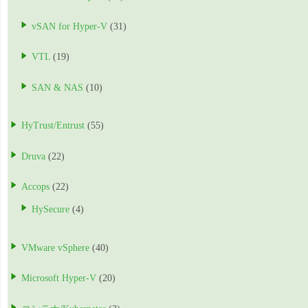
vSAN for Hyper-V
(31)
VTL
(19)
SAN & NAS
(10)
HyTrust/Entrust
(55)
Druva
(22)
Accops
(22)
HySecure
(4)
VMware vSphere
(40)
Microsoft Hyper-V
(20)