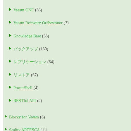
Veeam ONE
(86)
Veeam Recovery Orchestrator
(3)
Knowledge Base
(38)
バックアップ
(139)
レプリケーション
(54)
リストア
(67)
PowerShell
(4)
RESTful API
(2)
Blocky for Veeam
(8)
Scality ARTESCA
(11)