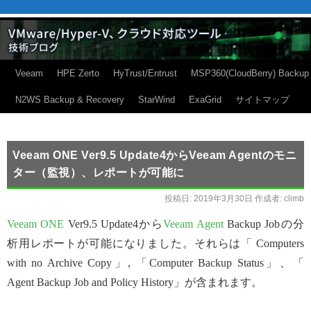
Veeam
HPE Zerto
HyTrust/Entrust
MSP360(CloudBerry) Backup
N2WS Backup & Recovery
StarWind
ExaGrid
サイトマップ
Veeam ONE Ver9.5 Update4からVeeam Agentのモニ
ター（監視）、レポートが可能に
投稿日:
2019年3月30日
作成者:
climb
Veeam ONE
Ver9.5 Update4から
Veeam Agent
Backup Jobの分
析用レポートが可能になりました。それらは「 Computers
with no Archive Copy」, 「Computer Backup Status」、「
Agent Backup Job and Policy History」が含まれます。