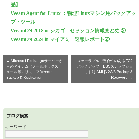
品】
Veeam Agent for Linux ：物理Linuxマシン用バックアッ
プ・ツール
VeeamON 2018 in シカゴ セッション情報まとめ ②
VeeamON 2024 in マイアミ 速報レポート②
←
Microsoft Exchangeサーバーか
スケーラブルで整合性のあるEC2
らのアイテム（メールボックス、
バックアップ：EBSスナップショ
メール等）リストア[Veeam
ット対 AMI [N2WS Backup &
Backup & Replication]
Recovery]
→
ブログ検索
キーワード：