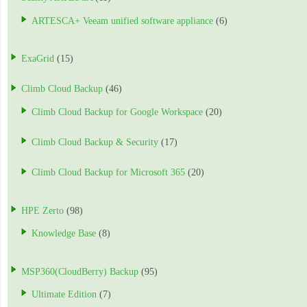
ARTESCA+ Veeam unified software appliance
(6)
ExaGrid
(15)
Climb Cloud Backup
(46)
Climb Cloud Backup for Google Workspace
(20)
Climb Cloud Backup & Security
(17)
Climb Cloud Backup for Microsoft 365
(20)
HPE Zerto
(98)
Knowledge Base
(8)
MSP360(CloudBerry) Backup
(95)
Ultimate Edition
(7)