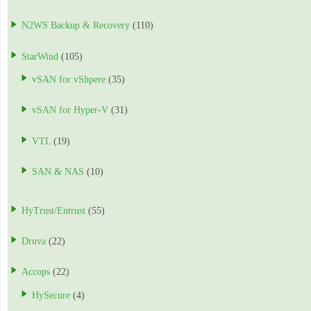
N2WS Backup & Recovery
(110)
StarWind
(105)
vSAN for vShpere
(35)
vSAN for Hyper-V
(31)
VTL
(19)
SAN & NAS
(10)
HyTrust/Entrust
(55)
Druva
(22)
Accops
(22)
HySecure
(4)