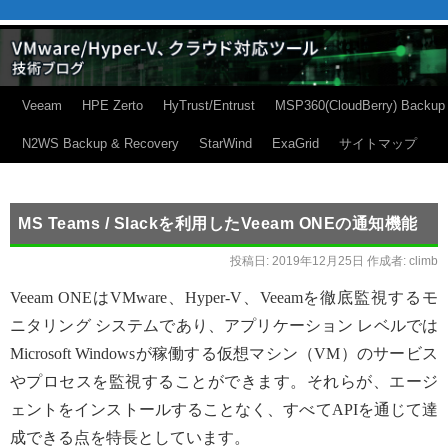
Veeam
HPE Zerto
HyTrust/Entrust
MSP360(CloudBerry) Backup
N2WS Backup & Recovery
StarWind
ExaGrid
サイトマップ
MS Teams / Slackを利用したVeeam ONEの通知機能
投稿日:
2019年12月25日
作成者:
climb
Veeam ONEはVMware、Hyper-V、Veeamを徹底監視するモ
ニタリング システムであり、アプリケーション レベルでは
Microsoft Windowsが稼働する仮想マシン（VM）のサービス
やプロセスを監視することができます。それらが、エージ
ェントをインストールすることなく、すべてAPIを通じて達
成できる点を特長としています。