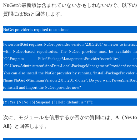
NuGetの最新版は含まれていないかもしれないので、以下の
質問には
Yes
と回答します。
NuGet provider is required to continue
PowerShellGet requires NuGet provider version ‘2.8.5.201’ or newer to interact
with NuGet-based repositories. The NuGet provider must be available in
‘C:\Program Files\PackageManagement\ProviderAssemblies’ or
‘C:\Users\Administrator\AppData\Local\PackageManagement\ProviderAssemblie
You can also install the NuGet provider by running ‘Install-PackageProvider -
Name NuGet -MinimumVersion 2.8.5.201 -Force’. Do you want PowerShellGet
to install and import the NuGet provider now?
[Y] Yes [N] No [S] Suspend [?] Help (default is “Y”):
次に、モジュールを信用するか否かの質問には、
A（Yes to
All）
と回答します。