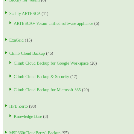
Blocky for Veeam
(8)
Scality ARTESCA
(11)
ARTESCA+ Veeam unified software appliance
(6)
ExaGrid
(15)
Climb Cloud Backup
(46)
Climb Cloud Backup for Google Workspace
(20)
Climb Cloud Backup & Security
(17)
Climb Cloud Backup for Microsoft 365
(20)
HPE Zerto
(98)
Knowledge Base
(8)
MSP360(CloudBerry) Backup
(95)