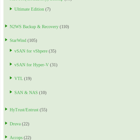
Ultimate Edition
(7)
N2WS Backup & Recovery
(110)
StarWind
(105)
vSAN for vShpere
(35)
vSAN for Hyper-V
(31)
VTL
(19)
SAN & NAS
(10)
HyTrust/Entrust
(55)
Druva
(22)
Accops
(22)