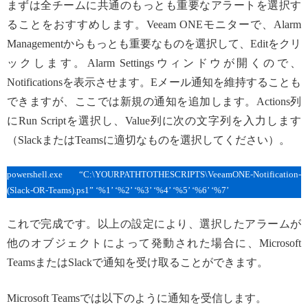
まずは全チームに共通のもっとも重要なアラートを選択す
ることをおすすめします。Veeam ONEモニターで、Alarm
Managementからもっとも重要なものを選択して、Editをクリ
ックします。Alarm Settingsウィンドウが開くので、
Notificationsを表示させます。Eメール通知を維持することも
できますが、ここでは新規の通知を追加します。Actions列
にRun Scriptを選択し、Value列に次の文字列を入力します
（SlackまたはTeamsに適切なものを選択してください）。
powershell.exe “C:\YOURPATHTOTHESCRIPTS\VeeamONE-Notification-
(Slack-OR-Teams).ps1” ‘%1’ ‘%2’ ‘%3’ ‘%4’ ‘%5’ ‘%6’ ‘%7’
これで完成です。以上の設定により、選択したアラームが
他のオブジェクトによって発動された場合に、Microsoft
TeamsまたはSlackで通知を受け取ることができます。
Microsoft Teamsでは以下のように通知を受信します。