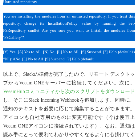
Untrusted repository
You are installing the modules from an untrusted repository. If you trust this
repository, change its InstallationPolicy value by running the Set-
PSRepository cmdlet. Are you sure you want to install the modules from
‘PSGallery’?
[Y] Yes [A] Yes to All [N] No [L] No to All [S] Suspend [?] Help (default is
“N”): ANo [L] No to All [S] Suspend [?] Help (default
以上で、Slackの準備が完了したので、リモート デスクトッ
プからVeeam ONEサーバーに接続してください。次に、
VeeamHubコミュニティから次のスクリプトをダウンロード
し、そこにSlack Incoming Webhookを追加します。同時に、
通知のテキストを必要に応じて編集することができます。
アイコンも自社専用のものに変更可能です（今は便宜上
Veeam ONEアイコンに接続されています）。なお、通知は
読み手にとって便利でわかりやすくなるように心掛けてく