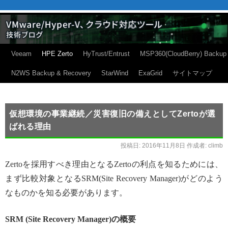
Veeam
HPE Zerto
HyTrust/Entrust
MSP360(CloudBerry) Backup
N2WS Backup & Recovery
StarWind
ExaGrid
サイトマップ
仮想環境の事業継続／災害復旧の備えとしてZertoが選
ばれる理由
投稿日:
2016年11月8日
作成者:
climb
Zertoを採用すべき理由となるZertoの利点を知るためには、
まず比較対象となるSRM(Site Recovery Manager)がどのよう
なものかを知る必要があります。
SRM (Site Recovery Manager)の概要