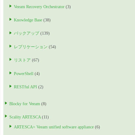
Veeam Recovery Orchestrator
(3)
Knowledge Base
(38)
バックアップ
(139)
レプリケーション
(54)
リストア
(67)
PowerShell
(4)
RESTful API
(2)
Blocky for Veeam
(8)
Scality ARTESCA
(11)
ARTESCA+ Veeam unified software appliance
(6)