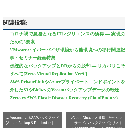
関連投稿:
コロナ禍で急務となるITレジリエンスの獲得 ― 実現の
ための3要素
VMwareハイパーバイザ環境から他環境への移行関連記
事・セミナー録画特集
伝統的なバックアップとDRからの脱却 — リカバリこそ
すべて[Zerto Virtual Replication Ver9 ]
AWS PrivateLinkやAzureプライベートエンドポイントを
介したS3やBlobへのVeeamバックアップデータの転送
Zerto vs AWS Elastic Disaster Recovery (CloudEndure)
←
VeeamによるSAPバックアップ
vCloud Directorと連携したセルフ
[Veeam Backup & Replication]
サービスバックアップとリスト