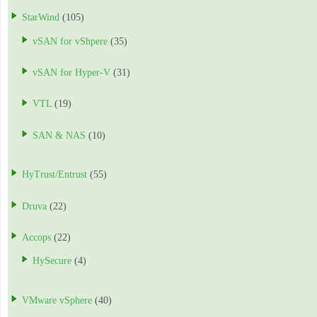
StarWind
(105)
vSAN for vShpere
(35)
vSAN for Hyper-V
(31)
VTL
(19)
SAN & NAS
(10)
HyTrust/Entrust
(55)
Druva
(22)
Accops
(22)
HySecure
(4)
VMware vSphere
(40)